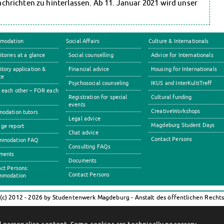
 Nachrichten zu hinterlassen. Ab 11. Januar 2021 wird unser
modation
Social Affairs
Culture & Internationals
tories at a glance
Social counselling
Advice for Internationals
tory application &
Financial advice
Housing for Internationals
ce
Psychosocial counseling
IKUS and InterKultiTreff
each other – FOR each
Registration for special
Cultural funding
events
CreativeWorkshops
odation tutors
Legal advice
Magdeburg Student Days
ge report
Chat advice
Contact Persons
mmodation FAQ
Consulting FAQs
ments
Documents
ct Persons:
Contact Persons
mmodation
(c) 2012 - 2026 by Studentenwerk Magdeburg - Anstalt des öffentlichen Recht
Facebook
Instagram
TikTok
Youtube
Impressum
Datenschutzerklärung
Erklärung zur Barrierefreiheit