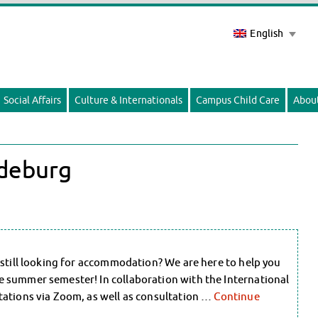
English
Social Affairs
Culture & Internationals
Campus Child Care
Abou
deburg
 still looking for accommodation? We are here to help you
 summer semester! In collaboration with the International
tations via Zoom, as well as consultation …
Continue