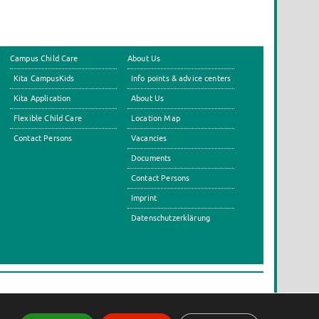
Campus Child Care
About Us
Kita CampusKids
Info points & advice centers
Kita Application
About Us
Flexible Child Care
Location Map
Contact Persons
Vacancies
Documents
Contact Persons
Imprint
Datenschutzerklärung
s