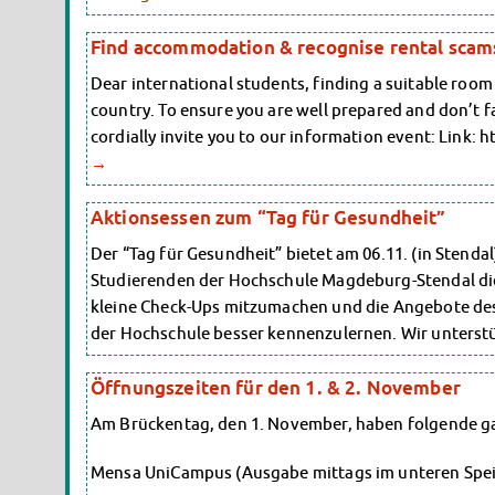
Find accommodation & recognise rental scam
Dear international students, finding a suitable room o
country. To ensure you are well prepared and don’t fa
cordially invite you to our information event: Link
→
Aktionsessen zum “Tag für Gesundheit”
Der “Tag für Gesundheit” bietet am 06.11. (in Stenda
Studierenden der Hochschule Magdeburg-Stendal die
kleine Check-Ups mitzumachen und die Angebote des
der Hochschule besser kennenzulernen. Wir unters
Öffnungszeiten für den 1. & 2. November
Am Brückentag, den 1. November, haben folgende g
Mensa UniCampus (Ausgabe mittags im unteren Speis