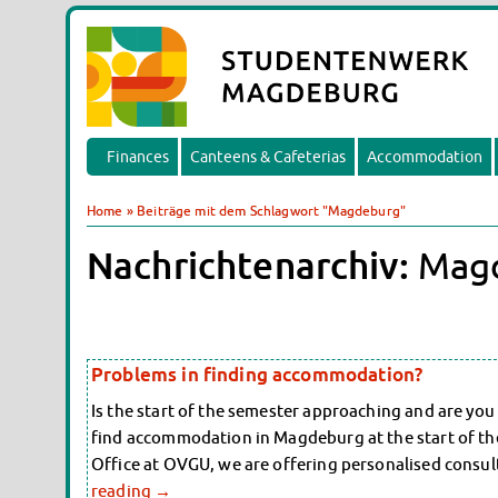
Finances
Canteens & Cafeterias
Accommodation
Home
»
Beiträge mit dem Schlagwort "Magdeburg"
Nachrichtenarchiv:
Mag
Problems in finding accommodation?
Is the start of the semester approaching and are you
find accommodation in Magdeburg at the start of the
Office at OVGU, we are offering personalised consul
reading
→