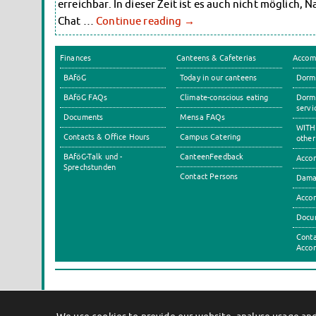
erreichbar. In dieser Zeit ist es auch nicht möglich,
Chat …
Continue reading
→
Finances
Canteens & Cafeterias
Accom
BAföG
Today in our canteens
Dormi
BAföG FAQs
Climate-conscious eating
Dormi
servi
Documents
Mensa FAQs
WITH 
Contacts & Office Hours
Campus Catering
other
BAföG-Talk und -
CanteenFeedback
Accom
Sprechstunden
Contact Persons
Dama
Acco
Docu
Conta
Acco