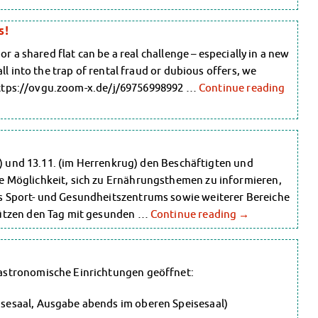
s!
r a shared flat can be a real challenge – especially in a new
ll into the trap of rental fraud or dubious offers, we
: https://ovgu.zoom-x.de/j/69756998992 …
Continue reading
l) und 13.11. (im Herrenkrug) den Beschäftigten und
 Möglichkeit, sich zu Ernährungsthemen zu informieren,
 Sport- und Gesundheitszentrums sowie weiterer Bereiche
tützen den Tag mit gesunden …
Continue reading
→
astronomische Einrichtungen geöffnet:
esaal, Ausgabe abends im oberen Speisesaal)