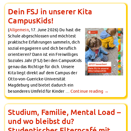
Campus Child Care
Dein FSJ in unserer Kita
Kita CampusKids
CampusKids!
Kita Application
Flexible Child Care
(
Allgemein
, 17. June 2026) Du hast die
Application
Schule abgeschlossen und möchtest
Terms of Use
praktische Erfahrungen sammeln, dich
Contact Persons
sozial engagieren und dich beruflich
orientieren? Dann ist ein Freiwilliges
About Us
Soziales Jahr (FSJ) bei den CampusKids
Info points & advice centers
genau das Richtige für dich. Unsere
About Us
Kita liegt direkt auf dem Campus der
Management Board
Otto-von-Guericke-Universität
Staff Committee
Magdeburg und bietet dadurch ein
besonderes Umfeld für Kinder …
Continue reading
→
Location Map
Vacancies
Documents
Studium, Familie, Mental Load –
Contact Persons
und wo bleibst du?
Imprint
Studentisches Elterncafé mit
Datenschutzerklärung