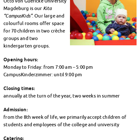
Otto von Guericke University
Climate-conscious eating
Magdeburg is our
Kita
Mensa FAQs
“CampusKids”
. Our large and
Campus Catering
colourful rooms offer space
CanteenFeedback
for 70 children in two crèche
Contact Persons
groups and two
Accommodation
kindergarten groups.
Dormitories at a glance
Dormitories in Magdeburg
Opening hours:
Dormitories in Wernigerode
Monday to Friday: from 7:00 am – 5:00 pm
Dormitory application & service
CampusKinderzimmer: until 9:00 pm
WITH each other – FOR each other
Closing times:
Accomodation tutors
annually at the turn of the year, two weeks in summer
Damage report
Accommodation FAQ
Admission:
Documents
from the 8th week of life, we primarily accept children of
Contact Persons: Accommodation
students and employees of the college and university
Social Affairs
Social counselling
Catering: