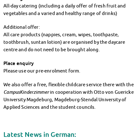
Financial advice
All-day catering (including a daily offer of fresh fruit and
Refund of semester fee
vegetables and a varied and healthy range of drinks)
Psychosocial counseling
Additional offer:
Courses
All care products (nappies, cream, wipes, toothpaste,
Registration for special events
toothbrush, suntan lotion) are organised by the daycare
Legal advice
centre and do not need to be brought along.
Chat advice
Consulting FAQs
Place enquiry
Documents
Please use our pre-enrolment form.
Contact Persons
Culture & Internationals
We also offer a free, flexible childcare service there with the
Advice for Internationals
CampusKinderzimmer
in cooperation with Otto von Guericke
Housing for Internationals
University Magdeburg, Magdeburg-Stendal University of
IKUS and InterKultiTreff
Applied Sciences and the student councils.
Cultural funding
CreativeWorkshops
Magdeburg Student Days
Latest News in German:
Contact Persons