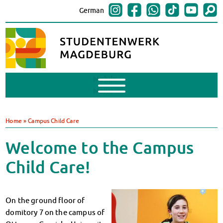
German
Mobile
Menu
Finances
BAföG
Home
»
Campus Child Care
Support of Foreign Nationals
Widerspruchstelle
Welcome to the Campus
BAföG FAQs
Child Care!
Documents
Contacts & Office Hours
BAföG-Talk und -Sprechstunden
On the ground floor of
Canteens & Cafeterias
domitory 7 on the campus of
Today in our canteens