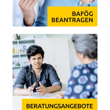
Finanzierungsberatung
Rückerstattung Semesterbeitrag
PsychoSoziale Beratung
Kursangebote
Anmeldung Sonderveranstaltungen
Rechtsberatung
Chatberatung
FAQs Soziales & Beratung
Dokumente
AnsprechpartnerInnen
Kultur & Internationales
Beratung für Internationals
Wohnen für Internationals
IKUS und InterKultiTreff
Kulturförderung
KreativWorkshops
Magdeburger Studierendentage
AnsprechpartnerInnen