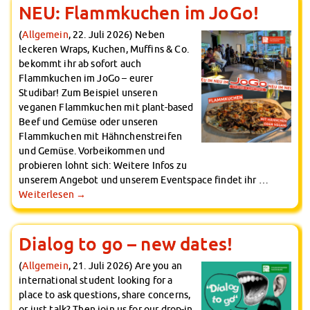
NEU: Flammkuchen im JoGo!
(
Allgemein
, 22. Juli 2026) Neben
leckeren Wraps, Kuchen, Muffins & Co.
bekommt ihr ab sofort auch
Flammkuchen im JoGo – eurer
Studibar! Zum Beispiel unseren
veganen Flammkuchen mit plant-based
Beef und Gemüse oder unseren
Flammkuchen mit Hähnchenstreifen
und Gemüse. Vorbeikommen und
probieren lohnt sich: Weitere Infos zu
unserem Angebot und unserem Eventspace findet ihr …
Weiterlesen
→
Dialog to go – new dates!
(
Allgemein
, 21. Juli 2026) Are you an
international student looking for a
place to ask questions, share concerns,
or just talk? Then join us for our drop-in