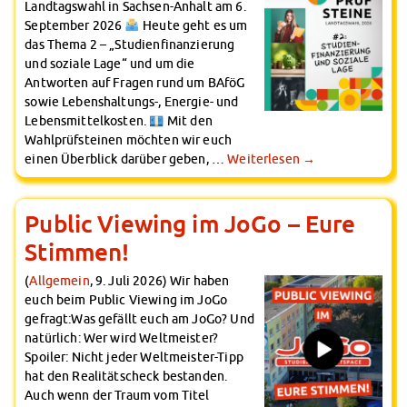
Landtagswahl in Sachsen-Anhalt am 6.
September 2026
Heute geht es um
das Thema 2 – „Studienfinanzierung
und soziale Lage“ und um die
Antworten auf Fragen rund um BAföG
sowie Lebenshaltungs-, Energie- und
Lebensmittelkosten.
Mit den
Wahlprüfsteinen möchten wir euch
einen Überblick darüber geben, …
Weiterlesen
→
Public Viewing im JoGo – Eure
Stimmen!
(
Allgemein
, 9. Juli 2026) Wir haben
euch beim Public Viewing im JoGo
gefragt:Was gefällt euch am JoGo? Und
natürlich: Wer wird Weltmeister?
Spoiler: Nicht jeder Weltmeister-Tipp
hat den Realitätscheck bestanden.
Auch wenn der Traum vom Titel