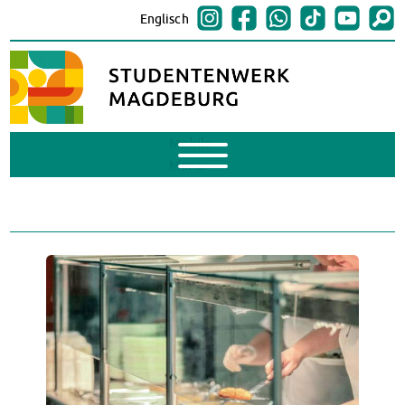
Englisch
Mobile
Menu
BAföG
BAföG beantragen
BAföG-FAQs
Dokumente
BAföG-Sprechstunden
Kredite & Stipendien
AnsprechpartnerInnen
Mensen & Cafeterien
Heute in unseren Mensen
JoGo – Studibar + Eventspace