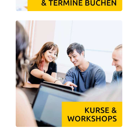
Kinderbetreuung
Kita CampusKids
Voranmeldung KiTa-Platz
Randzeitenbetreuung
Anmeldung
Nutzungsbedingungen
AnsprechpartnerInnen
Über uns
Infopoints & Beratungscenter
Beratungstermine im Überblick
Unsere Organisation
Verwaltungsrat
Personalrat
Lageplan
Dokumente
Stellenangebote
AnsprechpartnerInnen
Impressum