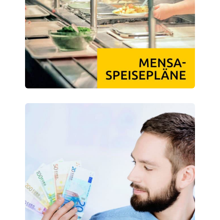
Klimabewusst essen
Mensa-FAQs
CampusCatering
MensaFeedback
AnsprechpartnerInnen
Wohnen
Wohnheime im Überblick
Wohnheime in Magdeburg
Wohnheime in Wernigerode
Wohnheimantrag & -service
MIT einander – FÜR einander
Wohnheimtutoren
Schadensmeldung
Wohnen-FAQ
Dokumente
AnsprechpartnerInnen
Soziales & Beratung
Sozialberatung