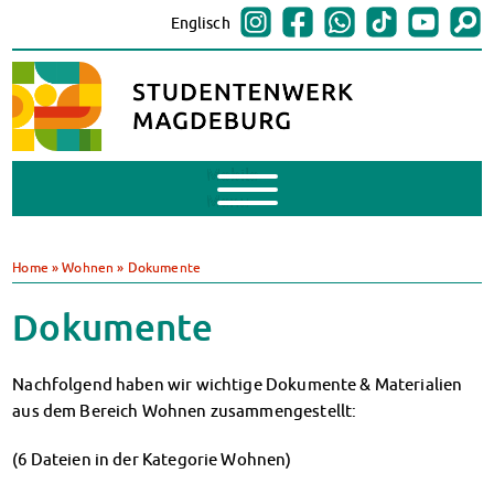
Englisch
Mobile
Menu
BAföG
BAföG beantragen
Home
»
Wohnen
»
Dokumente
BAföG-FAQs
Dokumente
Dokumente
BAföG-Sprechstunden
Kredite & Stipendien
Nachfolgend haben wir wichtige Dokumente & Materialien
AnsprechpartnerInnen
aus dem Bereich Wohnen zusammengestellt:
Mensen & Cafeterien
Heute in unseren Mensen
(6 Dateien in der Kategorie Wohnen)
JoGo – Studibar + Eventspace