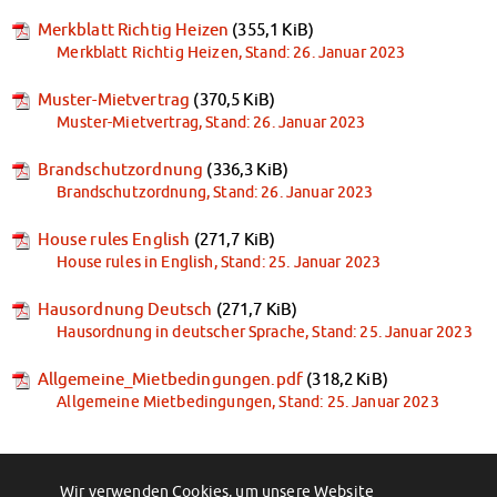
Klimabewusst essen
Merkblatt Richtig Heizen
(355,1 KiB)
Mensa-FAQs
Merkblatt Richtig Heizen, Stand: 26. Januar 2023
CampusCatering
MensaFeedback
Muster-Mietvertrag
(370,5 KiB)
AnsprechpartnerInnen
Muster-Mietvertrag, Stand: 26. Januar 2023
Wohnen
Brandschutzordnung
(336,3 KiB)
Wohnheime im Überblick
Brandschutzordnung, Stand: 26. Januar 2023
Wohnheime in Magdeburg
Wohnheime in Wernigerode
House rules English
(271,7 KiB)
Wohnheimantrag & -service
House rules in English, Stand: 25. Januar 2023
MIT einander – FÜR einander
Hausordnung Deutsch
(271,7 KiB)
Wohnheimtutoren
Hausordnung in deutscher Sprache, Stand: 25. Januar 2023
Schadensmeldung
Wohnen-FAQ
Allgemeine_Mietbedingungen.pdf
(318,2 KiB)
Dokumente
Allgemeine Mietbedingungen, Stand: 25. Januar 2023
AnsprechpartnerInnen
Soziales & Beratung
Sozialberatung
Wir verwenden Cookies, um unsere Website