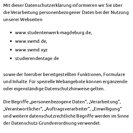
Klimabewusst essen
Mit dieser Datenschutzerklärung informieren wir Sie über
Mensa-FAQs
die Verarbeitung personenbezogener Daten bei der Nutzung
CampusCatering
unserer Webseiten
MensaFeedback
www.studentenwerk-magdeburg.de,
AnsprechpartnerInnen
Wohnen
www.swmd.de,
Wohnheime im Überblick
www.swmd.xyz
Wohnheime in Magdeburg
studierendentage.de
Wohnheime in Wernigerode
Wohnheimantrag & -service
sowie der hierüber bereitgestellten Funktionen, Formulare
MIT einander – FÜR einander
und Inhalte. Für spezielle Webangebote können ergänzende
Wohnheimtutoren
oder eigenständige Datenschutzhinweise gelten.
Schadensmeldung
Wohnen-FAQ
Die Begriffe „personenbezogene Daten“, „Verarbeitung“,
Dokumente
„Verantwortlicher“, „Auftragsverarbeiter“, „Einwilligung“
AnsprechpartnerInnen
und weitere datenschutzrechtliche Begriffe werden im Sinne
Soziales & Beratung
der Datenschutz-Grundverordnung verwendet.
Sozialberatung