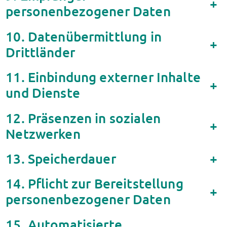
+
personenbezogener Daten
Datenschutzerklärung
Erklärung zur Barrierefreiheit
10. Datenübermittlung in
+
Drittländer
11. Einbindung externer Inhalte
+
und Dienste
12. Präsenzen in sozialen
+
Netzwerken
13. Speicherdauer
+
14. Pflicht zur Bereitstellung
+
personenbezogener Daten
15. Automatisierte