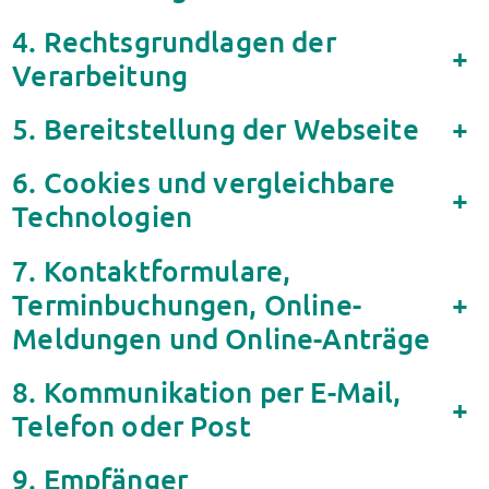
Kinderbetreuung
4. Rechtsgrundlagen der
Kita CampusKids
+
Verarbeitung
Voranmeldung KiTa-Platz
Randzeitenbetreuung
5. Bereitstellung der Webseite
+
Anmeldung
Nutzungsbedingungen
6. Cookies und vergleichbare
AnsprechpartnerInnen
+
Über uns
Technologien
Infopoints & Beratungscenter
Beratungstermine im Überblick
7. Kontaktformulare,
Unsere Organisation
Terminbuchungen, Online-
+
Verwaltungsrat
Meldungen und Online-Anträge
Personalrat
Lageplan
8. Kommunikation per E-Mail,
Dokumente
+
Telefon oder Post
Stellenangebote
AnsprechpartnerInnen
9. Empfänger
Impressum