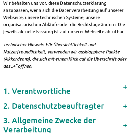
Wir behalten uns vor, diese Datenschutzerklärung
Finanzierungsberatung
anzupassen, wenn sich die Datenverarbeitung auf unserer
Rückerstattung Semesterbeitrag
Webseite, unsere technischen Systeme, unsere
PsychoSoziale Beratung
organisatorischen Abläufe oder die Rechtslage ändern. Die
Kursangebote
jeweils aktuelle Fassung ist auf unserer Webseite abrufbar.
Anmeldung Sonderveranstaltungen
Rechtsberatung
Technischer Hinweis: Für Übersichtlichkeit und
Chatberatung
Nutzerfreundlichkeit, verwenden wir ausklappbare Punkte
FAQs Soziales & Beratung
(Akkordeons), die sich mit einem Klick auf die Überschrift oder
Dokumente
das „+“ öffnen.
AnsprechpartnerInnen
Kultur & Internationales
+
Beratung für Internationals
1. Verantwortliche
Wohnen für Internationals
IKUS und InterKultiTreff
2. Datenschutzbeauftragter
+
Kulturförderung
KreativWorkshops
3. Allgemeine Zwecke der
Magdeburger Studierendentage
+
Verarbeitung
AnsprechpartnerInnen