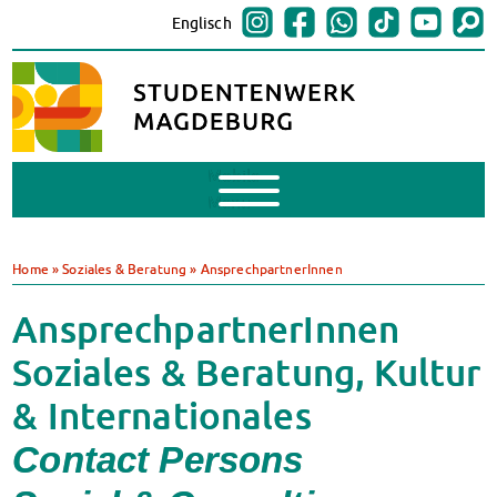
Englisch
Mobile
Menu
BAföG
BAföG beantragen
Home
»
Soziales & Beratung
»
AnsprechpartnerInnen
BAföG-FAQs
Dokumente
AnsprechpartnerInnen
BAföG-Sprechstunden
Soziales & Beratung, Kultur
Kredite & Stipendien
AnsprechpartnerInnen
& Internationales
Mensen & Cafeterien
Contact Persons
Heute in unseren Mensen
JoGo – Studibar + Eventspace