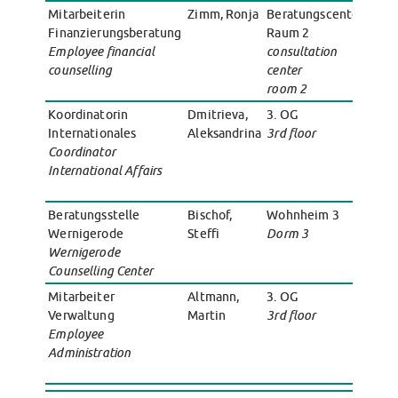
Kinderbetreuung
Mitarbeiterin
Zimm, Ronja
Beratungscenter,
0391
Finanzierungsberatung
Raum 2
583
Kita CampusKids
Employee financial
consultation
Mobi
Voranmeldung KiTa-Platz
counselling
center
0173
Randzeitenbetreuung
room 2
257
Anmeldung
Koordinatorin
Dmitrieva,
3. OG
0391
Nutzungsbedingungen
Internationales
Aleksandrina
3rd floor
515
AnsprechpartnerInnen
Coordinator
Mobi
Über uns
International Affairs
0157
054
Infopoints & Beratungscenter
Beratungstermine im Überblick
Beratungsstelle
Bischof,
Wohnheim 3
039
Wernigerode
Steffi
Dorm 3
659
Unsere Organisation
Wernigerode
Verwaltungsrat
Counselling Center
Personalrat
Mitarbeiter
Altmann,
3. OG
0391
Lageplan
Verwaltung
Martin
3rd floor
480
Dokumente
Employee
Mobi
Stellenangebote
Administration
0152
AnsprechpartnerInnen
099
Impressum