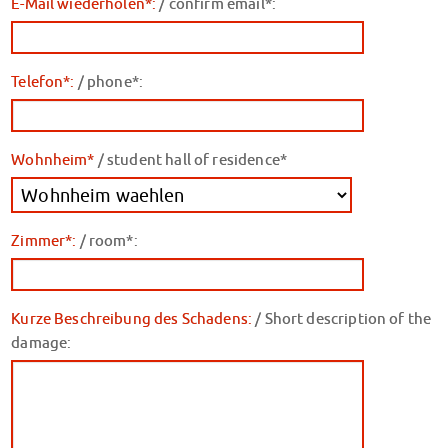
E-Mail wiederholen*:
/ confirm email*:
Finanzierungsberatung
Rückerstattung Semesterbeitrag
PsychoSoziale Beratung
Telefon*:
/ phone*:
Kursangebote
Anmeldung Sonderveranstaltungen
Rechtsberatung
Wohnheim*
/ student hall of residence*
Chatberatung
FAQs Soziales & Beratung
Dokumente
AnsprechpartnerInnen
Zimmer*:
/ room*:
Kultur & Internationales
Beratung für Internationals
Wohnen für Internationals
Kurze Beschreibung des Schadens:
/ Short description of the
IKUS und InterKultiTreff
damage:
Kulturförderung
KreativWorkshops
Magdeburger Studierendentage
AnsprechpartnerInnen