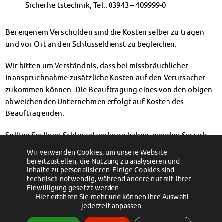
Sicherheitstechnik, Tel.: 03943 – 409999-0
Bei eigenem Verschulden sind die Kosten selber zu tragen
und vor Ort an den Schlüsseldienst zu begleichen.
Wir bitten um Verständnis, dass bei missbräuchlicher
Inanspruchnahme zusätzliche Kosten auf den Verursacher
zukommen können. Die Beauftragung eines von den obigen
abweichenden Unternehmen erfolgt auf Kosten des
Beauftragenden.
Sollten Sie Ihren Schlüssel verloren haben, wenden Sie sich
bitte an den entsprechenden
Hausmeister
während seiner
Wir verwenden Cookies, um unsere Website
Sprechzeit. Es fallen Gebühren für den Ersatz an.
bereitzustellen, die Nutzung zu analysieren und
Inhalte zu personalisieren. Einige Cookies sind
technisch notwendig, während andere nur mit Ihrer
Einwilligung gesetzt werden.
Hier erfahren Sie mehr und können Ihre Auswahl
(c) 2012 - 2026 by Studentenwerk Magdeburg - Anstalt des öffentlichen
jederzeit anpassen.
Rechts