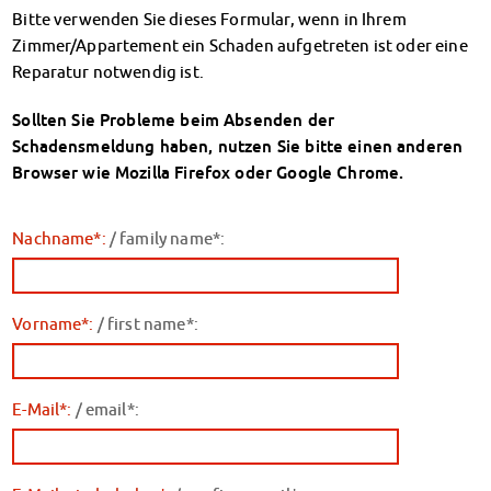
Klimabewusst essen
Bitte verwenden Sie dieses Formular, wenn in Ihrem
Mensa-FAQs
Zimmer/Appartement ein Schaden aufgetreten ist oder eine
CampusCatering
Reparatur notwendig ist.
MensaFeedback
Sollten Sie Probleme beim Absenden der
AnsprechpartnerInnen
Schadensmeldung haben, nutzen Sie bitte einen anderen
Wohnen
Browser wie Mozilla Firefox oder Google Chrome.
Wohnheime im Überblick
Wohnheime in Magdeburg
Wohnheime in Wernigerode
Nachname*:
/ family name*:
Wohnheimantrag & -service
MIT einander – FÜR einander
Wohnheimtutoren
Vorname*:
/ first name*:
Schadensmeldung
Wohnen-FAQ
Dokumente
E-Mail*:
/ email*:
AnsprechpartnerInnen
Soziales & Beratung
Sozialberatung