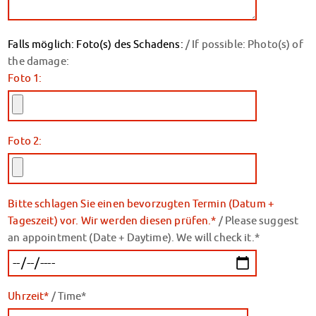
Kinderbetreuung
Kita CampusKids
Falls möglich: Foto(s) des Schadens:
/ If possible: Photo(s) of
Voranmeldung KiTa-Platz
the damage:
Randzeitenbetreuung
Foto 1:
Anmeldung
Nutzungsbedingungen
AnsprechpartnerInnen
Über uns
Foto 2:
Infopoints & Beratungscenter
Beratungstermine im Überblick
Unsere Organisation
Bitte schlagen Sie einen bevorzugten Termin (Datum +
Verwaltungsrat
Tageszeit) vor. Wir werden diesen prüfen.*
/ Please suggest
Personalrat
an appointment (Date + Daytime). We will check it.*
Lageplan
Dokumente
Stellenangebote
AnsprechpartnerInnen
Uhrzeit*
/ Time*
Impressum