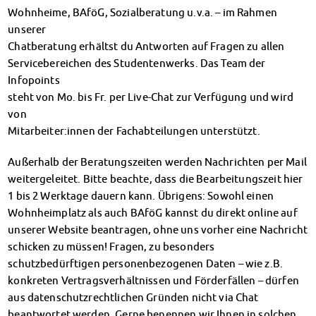
Klimabewusst essen
Wohnheime, BAföG, Sozialberatung u.v.a. – im Rahmen
Mensa-FAQs
unserer
CampusCatering
Chatberatung erhältst du Antworten auf Fragen zu allen
MensaFeedback
Servicebereichen des Studentenwerks. Das Team der
AnsprechpartnerInnen
Infopoints
Wohnen
steht von Mo. bis Fr. per Live-Chat zur Verfügung und wird
von
Wohnheime im Überblick
Mitarbeiter:innen der Fachabteilungen unterstützt.
Wohnheime in Magdeburg
Wohnheime in Wernigerode
Außerhalb der Beratungszeiten werden Nachrichten per Mail
Wohnheimantrag & -service
weitergeleitet. Bitte beachte, dass die Bearbeitungszeit hier
MIT einander – FÜR einander
1 bis 2 Werktage dauern kann. Übrigens: Sowohl einen
Wohnheimtutoren
Wohnheimplatz als auch BAföG kannst du direkt online auf
Schadensmeldung
unserer Website beantragen, ohne uns vorher eine Nachricht
Wohnen-FAQ
schicken zu müssen! Fragen, zu besonders
Dokumente
schutzbedürftigen personenbezogenen Daten – wie z.B.
AnsprechpartnerInnen
konkreten Vertragsverhältnissen und Förderfällen – dürfen
Soziales & Beratung
aus datenschutzrechtlichen Gründen nicht via Chat
Sozialberatung
beantwortet werden. Gerne benennen wir Ihnen in solchen