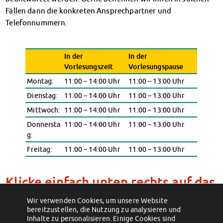
Finanzierungsberatung
Fällen dann die konkreten Ansprechpartner und
Rückerstattung Semesterbeitrag
Telefonnummern.
PsychoSoziale Beratung
Kursangebote
in der
in der
Anmeldung Sonderveranstaltungen
Vorlesungszeit
Vorlesungspause
Rechtsberatung
Montag:
11:00 – 14:00 Uhr
11:00 – 13:00 Uhr
Chatberatung
FAQs Soziales & Beratung
Dienstag:
11:00 – 14:00 Uhr
11:00 – 13:00 Uhr
Dokumente
Mittwoch:
11:00 – 14:00 Uhr
11:00 – 13:00 Uhr
AnsprechpartnerInnen
Donnersta
11:00 – 14:00 Uhr
11:00 – 13:00 Uhr
Kultur & Internationales
g:
Beratung für Internationals
Freitag:
11:00 – 14:00 Uhr
11:00 – 13:00 Uhr
Wohnen für Internationals
IKUS und InterKultiTreff
Klicke einfach unten rechts auf das
Kulturförderung
KreativWorkshops
Chat-Symbol oder bei Problemen
Wir verwenden Cookies, um unsere Website
Magdeburger Studierendentage
direkt auf diesen Link.
bereitzustellen, die Nutzung zu analysieren und
AnsprechpartnerInnen
Inhalte zu personalisieren. Einige Cookies sind