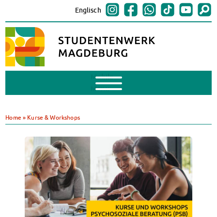
Englisch
Mobile
Menu
BAföG
BAföG beantragen
Home
»
Kurse & Workshops
BAföG-FAQs
Dokumente
BAföG-Sprechstunden
Kredite & Stipendien
AnsprechpartnerInnen
Mensen & Cafeterien
Heute in unseren Mensen
JoGo – Studibar + Eventspace