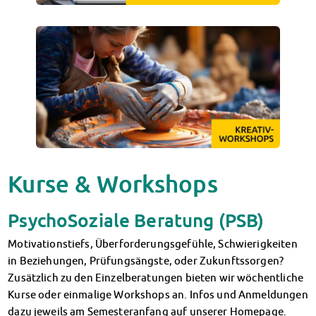
Klimabewusst essen
Mensa-FAQs
CampusCatering
MensaFeedback
AnsprechpartnerInnen
Wohnen
Wohnheime im Überblick
Wohnheime in Magdeburg
Wohnheime in Wernigerode
Wohnheimantrag & -service
Kurse & Workshops
MIT einander – FÜR einander
Wohnheimtutoren
PsychoSoziale Beratung (PSB)
Schadensmeldung
Wohnen-FAQ
Motivationstiefs, Überforderungsgefühle, Schwierigkeiten
Dokumente
in Beziehungen, Prüfungsängste, oder Zukunftssorgen?
AnsprechpartnerInnen
Zusätzlich zu den Einzelberatungen bieten wir wöchentliche
Soziales & Beratung
Kurse oder einmalige Workshops an. Infos und Anmeldungen
Sozialberatung
dazu jeweils am Semesteranfang auf unserer Homepage.