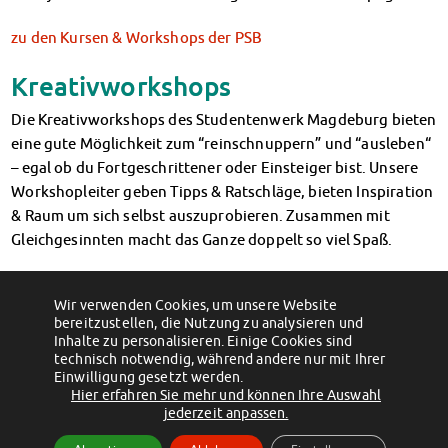
Finanzierungsberatung
zu den Kursen & Workshops der PSB
Rückerstattung Semesterbeitrag
PsychoSoziale Beratung
Kreativworkshops
Kursangebote
Anmeldung Sonderveranstaltungen
Die Kreativworkshops des Studentenwerk Magdeburg bieten
Rechtsberatung
eine gute Möglichkeit zum “reinschnuppern” und “ausleben“
Chatberatung
– egal ob du Fortgeschrittener oder Einsteiger bist. Unsere
FAQs Soziales & Beratung
Workshopleiter geben Tipps & Ratschläge, bieten Inspiration
Dokumente
& Raum um sich selbst auszuprobieren. Zusammen mit
AnsprechpartnerInnen
Gleichgesinnten macht das Ganze doppelt so viel Spaß.
Kultur & Internationales
zu den Kreativworkshops
Beratung für Internationals
Wir verwenden Cookies, um unsere Website
Wohnen für Internationals
bereitzustellen, die Nutzung zu analysieren und
IKUS und InterKultiTreff
Inhalte zu personalisieren. Einige Cookies sind
technisch notwendig, während andere nur mit Ihrer
Kulturförderung
Einwilligung gesetzt werden.
KreativWorkshops
Hier erfahren Sie mehr und können Ihre Auswahl
(c) 2012 - 2026 by Studentenwerk Magdeburg - Anstalt des öffentlichen
Magdeburger Studierendentage
jederzeit anpassen.
Rechts
AnsprechpartnerInnen