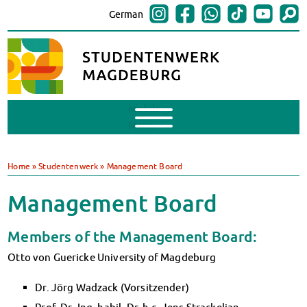
German
Mobile
Menu
Finances
BAföG
Home
»
Studentenwerk
»
Management Board
Support of Foreign Nationals
Widerspruchstelle
Management Board
BAföG FAQs
Documents
Members of the Management Board:
Contacts & Office Hours
Otto von Guericke University of Magdeburg
BAföG-Talk und -Sprechstunden
Canteens & Cafeterias
Dr. Jörg Wadzack (Vorsitzender)
Today in our canteens