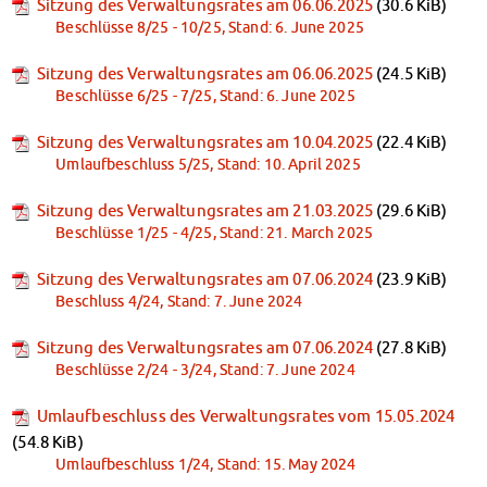
Sitzung des Verwaltungsrates am 06.06.2025
(30.6 KiB)
Campus Child Care
Beschlüsse 8/25 - 10/25, Stand: 6. June 2025
Kita CampusKids
Kita Application
Sitzung des Verwaltungsrates am 06.06.2025
(24.5 KiB)
Beschlüsse 6/25 - 7/25, Stand: 6. June 2025
Flexible Child Care
Application
Sitzung des Verwaltungsrates am 10.04.2025
(22.4 KiB)
Terms of Use
Umlaufbeschluss 5/25, Stand: 10. April 2025
Contact Persons
About Us
Sitzung des Verwaltungsrates am 21.03.2025
(29.6 KiB)
Info points & advice centers
Beschlüsse 1/25 - 4/25, Stand: 21. March 2025
About Us
Sitzung des Verwaltungsrates am 07.06.2024
(23.9 KiB)
Management Board
Beschluss 4/24, Stand: 7. June 2024
Staff Committee
Location Map
Sitzung des Verwaltungsrates am 07.06.2024
(27.8 KiB)
Vacancies
Beschlüsse 2/24 - 3/24, Stand: 7. June 2024
Documents
Umlaufbeschluss des Verwaltungsrates vom 15.05.2024
Contact Persons
(54.8 KiB)
Imprint
Umlaufbeschluss 1/24, Stand: 15. May 2024
Datenschutzerklärung