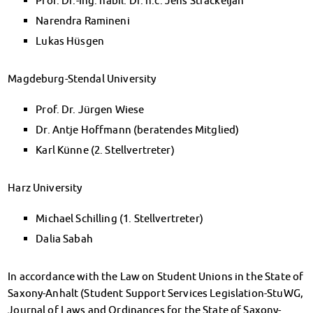
Prof. Dr.-Ing. habil. Dr. h.c. Jens Strackeljan
Climate-conscious eating
Narendra Ramineni
Mensa FAQs
Lukas Hüsgen
Campus Catering
CanteenFeedback
Contact Persons
Magdeburg-Stendal University
Accommodation
Prof. Dr. Jürgen Wiese
Dormitories at a glance
Dr. Antje Hoffmann (beratendes Mitglied)
Dormitories in Magdeburg
Dormitories in Wernigerode
Karl Künne (2. Stellvertreter)
Dormitory application & service
WITH each other – FOR each other
Harz University
Accomodation tutors
Damage report
Michael Schilling (1. Stellvertreter)
Accommodation FAQ
Dalia Sabah
Documents
Contact Persons: Accommodation
In accordance with the Law on Student Unions in the State of
Social Affairs
Saxony-Anhalt (Student Support Services Legislation-StuWG,
Social counselling
Journal of Laws and Ordinances for the State of Saxony-