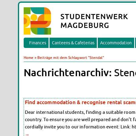
Finances
Canteens & Cafeterias
Accommodation
Home
»
Beiträge mit dem Schlagwort "Stendal"
Nachrichtenarchiv:
Sten
Find accommodation & recognise rental scam
Dear international students, finding a suitable room o
country. To ensure you are well prepared and don’t fa
cordially invite you to our information event: Link
→