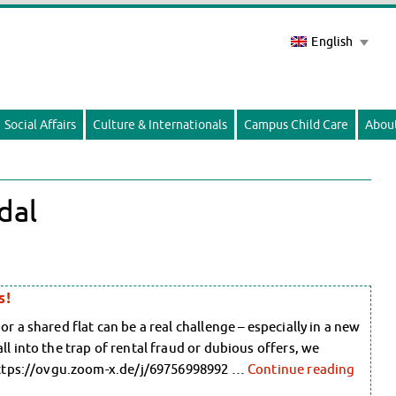
English
Social Affairs
Culture & Internationals
Campus Child Care
Abou
dal
s!
r a shared flat can be a real challenge – especially in a new
ll into the trap of rental fraud or dubious offers, we
: https://ovgu.zoom-x.de/j/69756998992 …
Continue reading