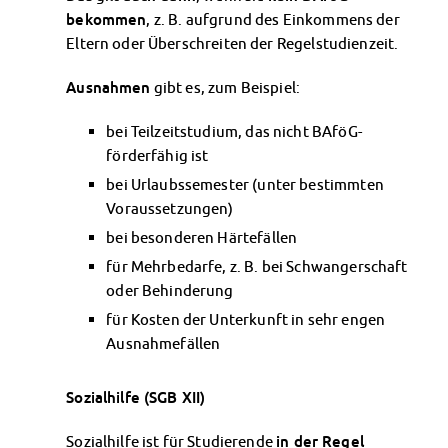
Financial advice
bekommen
, z. B. aufgrund des Einkommens der
Refund of semester fee
Eltern oder Überschreiten der Regelstudienzeit.
Psychosocial counseling
Ausnahmen
gibt es, zum Beispiel:
Courses
Registration for special events
bei Teilzeitstudium, das nicht BAföG-
Legal advice
förderfähig ist
Chat advice
bei Urlaubssemester (unter bestimmten
Consulting FAQs
Voraussetzungen)
Documents
bei besonderen Härtefällen
Contact Persons
Culture & Internationals
für Mehrbedarfe, z. B. bei Schwangerschaft
Advice for Internationals
oder Behinderung
Housing for Internationals
für Kosten der Unterkunft in sehr engen
IKUS and InterKultiTreff
Ausnahmefällen
Cultural funding
CreativeWorkshops
Sozialhilfe (SGB XII)
Magdeburg Student Days
Contact Persons
Sozialhilfe ist für Studierende
in der Regel