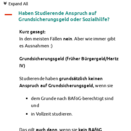
Climate-conscious eating
c
Expand All
Mensa FAQs
Haben Studierende Anspruch auf
A
Campus Catering
Grundsicherungsgeld oder Sozialhilfe?
CanteenFeedback
Kurz gesagt:
Contact Persons
In den meisten Fällen
nein
. Aber wie immer gibt
Accommodation
es Ausnahmen :)
Dormitories at a glance
Dormitories in Magdeburg
Grundsicherungsgeld (früher Bürgergeld/Hartz
Dormitories in Wernigerode
IV)
Dormitory application & service
WITH each other – FOR each other
Studierende haben
grundsätzlich keinen
Accomodation tutors
Anspruch auf Grundsicherungsgeld,
wenn sie
Damage report
Accommodation FAQ
dem Grunde nach BAföG-berechtigt sind
und
Documents
Contact Persons: Accommodation
in Vollzeit studieren.
Social Affairs
Social counselling
Das gilt
auch dann
, wenn sie
kein BAföG