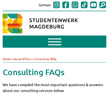
German
Mobile
Menu
Finances
BAföG
Home
»
Social Affairs
»
Consulting FAQs
Support of Foreign Nationals
Widerspruchstelle
Consulting FAQs
BAföG FAQs
Documents
We have compiled the most important questions & answers
Contacts & Office Hours
about our consulting services below.
BAföG-Talk und -Sprechstunden
Canteens & Cafeterias
Today in our canteens