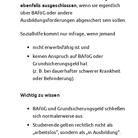
Campus Child Care
ebenfalls ausgeschlossen
, wenn sie eigentlich
Kita CampusKids
über BAföG oder andere
Kita Application
Ausbildungsförderungen abgesichert sein sollen.
Flexible Child Care
Sozialhilfe kommt nur infrage, wenn jemand
Application
Terms of Use
nicht erwerbsfähig ist und
Contact Persons
keinen Anspruch auf BAföG oder
About Us
Grundsicherungsgeld hat
Info points & advice centers
(z. B. bei dauerhafter schwerer Krankheit
About Us
oder Behinderung).
Management Board
Staff Committee
Wichtig zu wissen
Location Map
Vacancies
BAföG und Grundsicherungsgeld schließen
Documents
sich normalerweise aus.
Contact Persons
Studierende gelten rechtlich nicht als
Imprint
„arbeitslos“, sondern als „in Ausbildung“.
Datenschutzerklärung