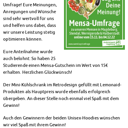
Climate-conscious eating
Umfrage! Eure Meinungen,
Mensa FAQs
Anregungen und Wünsche
Campus Catering
sind sehr wertvoll für uns
CanteenFeedback
und helfen uns dabei, dass
Contact Persons
wir unsere Leistung stetig
optimieren können.
Accommodation
Dormitories at a glance
Eure Anteilnahme wurde
Dormitories in Magdeburg
auch belohnt: So haben 25
Dormitories in Wernigerode
Studierende einen Mensa-Gutschein im Wert von 15€
Dormitory application & service
erhalten. Herzlichen Glückwünsch!
WITH each other – FOR each other
Accomodation tutors
Der Mini-Kühlschrank im Retrodesign gefüllt mit Lemonaid-
Damage report
Produkten als Hauptpreis wurde ebenfalls erfolgreich
Accommodation FAQ
übergeben. An dieser Stelle noch einmal viel Spaß mit dem
Documents
Gewinn!
Contact Persons: Accommodation
Social Affairs
Auch den Gewinnern der beiden Unisex-Hoodies wünschen
wir viel Spaß mit ihrem Gewinn!
Social counselling