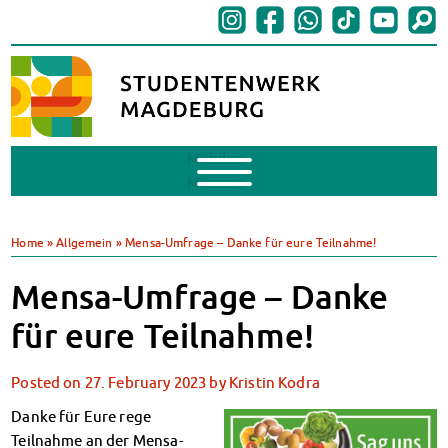
Mobile
Menu
Finances
BAföG
Home
»
Allgemein
»
Mensa-Umfrage – Danke für eure Teilnahme!
Support of Foreign Nationals
Widerspruchstelle
Mensa-Umfrage – Danke
BAföG FAQs
für eure Teilnahme!
Documents
Contacts & Office Hours
Posted on
27. February 2023
by
Kristin Kodra
BAföG-Talk und -Sprechstunden
Canteens & Cafeterias
Danke für Eure rege
Today in our canteens
Teilnahme an der Mensa-