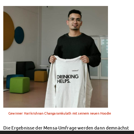
Financial advice
Refund of semester fee
Psychosocial counseling
Courses
Registration for special events
Legal advice
Chat advice
Consulting FAQs
Documents
Contact Persons
Culture & Internationals
Advice for Internationals
Housing for Internationals
IKUS and InterKultiTreff
Cultural funding
Gewinner Harikrishnan Changaramkulath mit seinem neuen Hoodie
CreativeWorkshops
Magdeburg Student Days
Die Ergebnisse der Mensa-Umfrage werden dann demnächst
Contact Persons