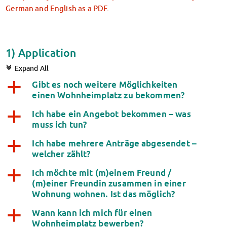
Climate-conscious eating
German and English as a PDF.
Mensa FAQs
Campus Catering
CanteenFeedback
1) Application
Contact Persons
c
Accommodation
Expand All
Dormitories at a glance
Gibt es noch weitere Möglichkeiten
a
Dormitories in Magdeburg
einen Wohnheimplatz zu bekommen?
Dormitories in Wernigerode
Ich habe ein Angebot bekommen – was
a
Dormitory application & service
muss ich tun?
WITH each other – FOR each other
Ich habe mehrere Anträge abgesendet –
a
Accomodation tutors
welcher zählt?
Damage report
Accommodation FAQ
Ich möchte mit (m)einem Freund /
a
(m)einer Freundin zusammen in einer
Documents
Wohnung wohnen. Ist das möglich?
Contact Persons: Accommodation
Social Affairs
Wann kann ich mich für einen
a
Social counselling
Wohnheimplatz bewerben?