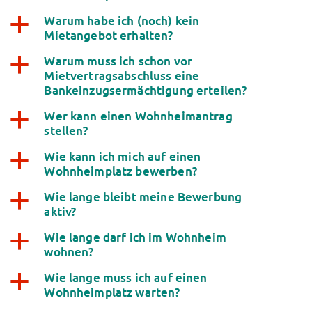
Financial advice
Warum habe ich (noch) kein
a
Refund of semester fee
Mietangebot erhalten?
Psychosocial counseling
Warum muss ich schon vor
Courses
a
Mietvertragsabschluss eine
Registration for special events
Bankeinzugsermächtigung erteilen?
Legal advice
Chat advice
Wer kann einen Wohnheimantrag
a
stellen?
Consulting FAQs
Documents
Wie kann ich mich auf einen
a
Contact Persons
Wohnheimplatz bewerben?
Culture & Internationals
Wie lange bleibt meine Bewerbung
a
Advice for Internationals
aktiv?
Housing for Internationals
IKUS and InterKultiTreff
Wie lange darf ich im Wohnheim
a
wohnen?
Cultural funding
CreativeWorkshops
Wie lange muss ich auf einen
a
Magdeburg Student Days
Wohnheimplatz warten?
Contact Persons