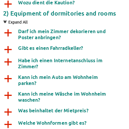
Wozu dient die Kaution?
a
Campus Child Care
Kita CampusKids
2) Equipment of dormitories and rooms
Kita Application
c
Expand All
Flexible Child Care
Darf ich mein Zimmer dekorieren und
a
Application
Poster anbringen?
Terms of Use
Contact Persons
Gibt es einen Fahrradkeller?
a
About Us
Habe ich einen Internetanschluss im
a
Info points & advice centers
Zimmer?
About Us
Management Board
Kann ich mein Auto am Wohnheim
a
parken?
Staff Committee
Location Map
Kann ich meine Wäsche im Wohnheim
a
Vacancies
waschen?
Documents
Was beinhaltet der Mietpreis?
a
Contact Persons
Imprint
Welche Wohnformen gibt es?
a
Datenschutzerklärung