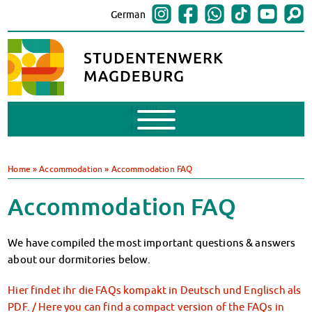
German
Mobile
Menu
Finances
BAföG
Home
»
Accommodation
»
Accommodation FAQ
Support of Foreign Nationals
Widerspruchstelle
Accommodation FAQ
BAföG FAQs
Documents
We have compiled the most important questions & answers
Contacts & Office Hours
about our dormitories below.
BAföG-Talk und -Sprechstunden
Canteens & Cafeterias
Hier findet ihr die FAQs kompakt in Deutsch und Englisch als
Today in our canteens
PDF. / Here you can find a compact version of the FAQs in