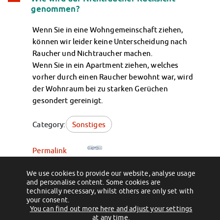
A
genommen?
Wenn Sie in eine Wohngemeinschaft ziehen,
können wir leider keine Unterscheidung nach
Raucher und Nichtraucher machen.
Wenn Sie in ein Apartment ziehen, welches
vorher durch einen Raucher bewohnt war, wird
der Wohnraum bei zu starken Gerüchen
gesondert gereinigt.
Category:
Sonstiges
Permalink
We use cookies to provide our website, analyse usage
Wo kann ich eine Beschwerde aufgeben?
a
and personalise content. Some cookies are
technically necessary, whilst others are only set with
your consent.
You can find out more here and adjust your settings
(c) 2012 - 2026 by Studentenwerk Magdeburg - Anstalt des öffentlichen
at any time.