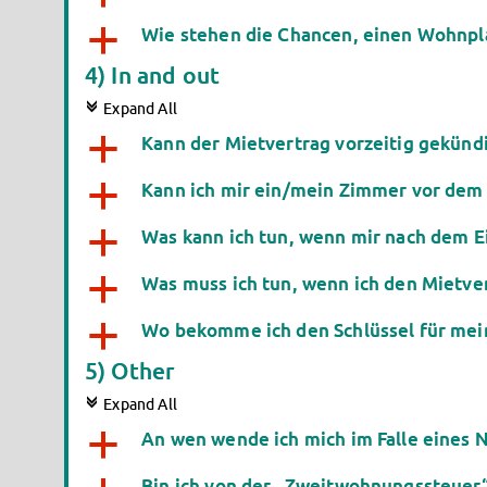
Wie stehen die Chancen, einen Wohnpla
a
4) In and out
c
Expand All
Kann der Mietvertrag vorzeitig gekünd
a
Kann ich mir ein/mein Zimmer vor dem
a
Was kann ich tun, wenn mir nach dem 
a
Was muss ich tun, wenn ich den Mietve
a
Wo bekomme ich den Schlüssel für me
a
5) Other
c
Expand All
An wen wende ich mich im Falle eines N
a
Bin ich von der „Zweitwohnungssteuer“