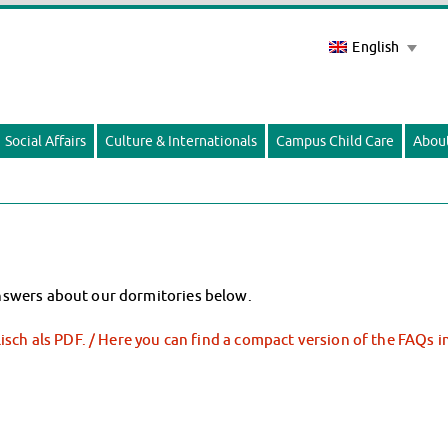
English
Social Affairs
Culture & Internationals
Campus Child Care
Abou
nswers about our dormitories below.
isch als PDF. / Here you can find a compact version of the FAQs 