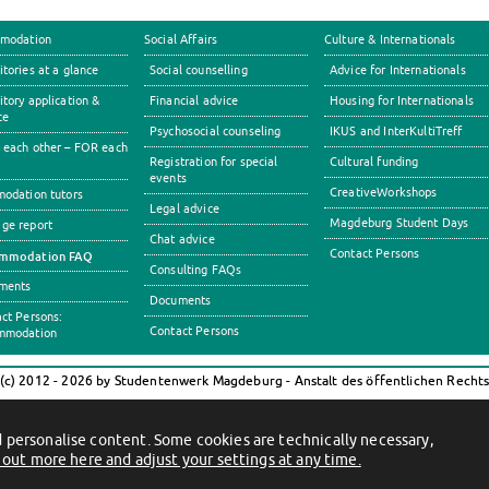
modation
Social Affairs
Culture & Internationals
tories at a glance
Social counselling
Advice for Internationals
tory application &
Financial advice
Housing for Internationals
ce
Psychosocial counseling
IKUS and InterKultiTreff
each other – FOR each
Registration for special
Cultural funding
events
CreativeWorkshops
odation tutors
Legal advice
Magdeburg Student Days
ge report
Chat advice
Contact Persons
mmodation FAQ
Consulting FAQs
ments
Documents
ct Persons:
Contact Persons
mmodation
(c) 2012 - 2026 by Studentenwerk Magdeburg - Anstalt des öffentlichen Recht
German
Facebook
Instagram
TikTok
Youtube
Impressum
Datenschutzerklärung
Erklärung zur Barrierefreiheit
 personalise content. Some cookies are technically necessary,
 out more here and adjust your settings at any time.