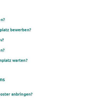
en?
platz bewerben?
v?
en?
mplatz warten?
oms
oster anbringen?