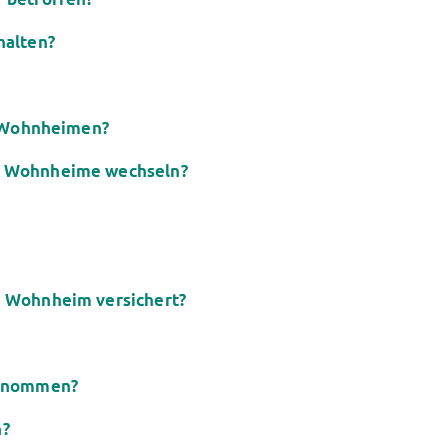
halten?
en Wohnheimen?
r Wohnheime wechseln?
m Wohnheim versichert?
genommen?
n?