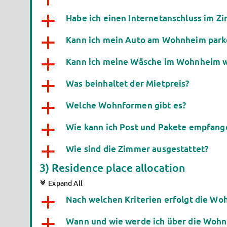
Habe ich einen Internetanschluss im Z
a
Kann ich mein Auto am Wohnheim park
a
Kann ich meine Wäsche im Wohnheim 
a
Was beinhaltet der Mietpreis?
a
Welche Wohnformen gibt es?
a
Wie kann ich Post und Pakete empfang
a
Wie sind die Zimmer ausgestattet?
a
3) Residence place allocation
c
Expand All
Nach welchen Kriterien erfolgt die W
a
Wann und wie werde ich über die Wohn
a