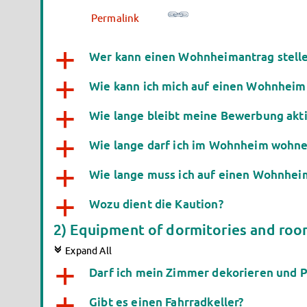
Permalink
Wer kann einen Wohnheimantrag stell
a
Wie kann ich mich auf einen Wohnheim
a
Wie lange bleibt meine Bewerbung akti
a
Wie lange darf ich im Wohnheim wohn
a
Wie lange muss ich auf einen Wohnhei
a
Wozu dient die Kaution?
a
2) Equipment of dormitories and ro
c
Expand All
Darf ich mein Zimmer dekorieren und P
a
Gibt es einen Fahrradkeller?
a