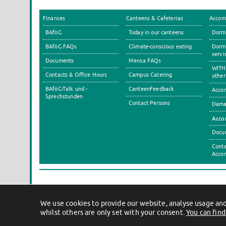
Finances
Canteens & Cafeterias
Accom
BAföG
Today in our canteens
Dormi
BAföG FAQs
Climate-conscious eating
Dormi
servi
Documents
Mensa FAQs
WITH 
Contacts & Office Hours
Campus Catering
other
BAföG-Talk und -
CanteenFeedback
Accom
Sprechstunden
Contact Persons
Dama
Acco
Docu
Conta
Acco
We use cookies to provide our website, analyse usage and
whilst others are only set with your consent.
You can find