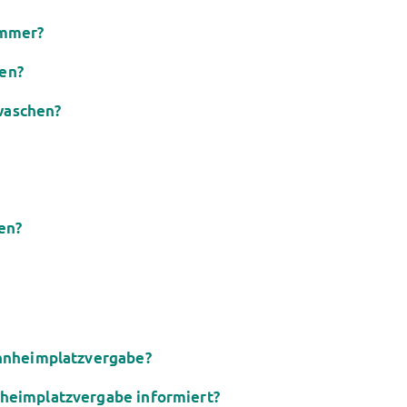
immer?
en?
waschen?
en?
ohnheimplatzvergabe?
heimplatzvergabe informiert?