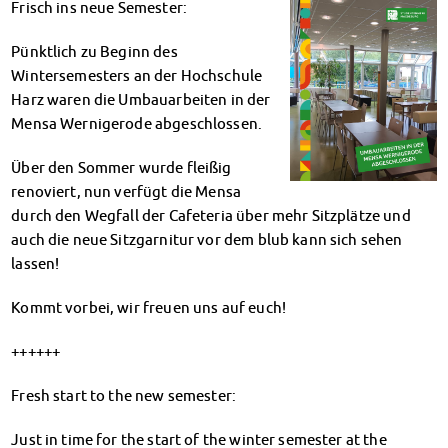
Frisch ins neue Semester:
Climate-conscious eating
Mensa FAQs
Pünktlich zu Beginn des
Campus Catering
Wintersemesters an der Hochschule
CanteenFeedback
Harz waren die Umbauarbeiten in der
Contact Persons
Mensa Wernigerode abgeschlossen.
Accommodation
Dormitories at a glance
Über den Sommer wurde fleißig
Dormitories in Magdeburg
renoviert, nun verfügt die Mensa
Dormitories in Wernigerode
durch den Wegfall der Cafeteria über mehr Sitzplätze und
Dormitory application & service
auch die neue Sitzgarnitur vor dem blub kann sich sehen
WITH each other – FOR each other
lassen!
Accomodation tutors
Kommt vorbei, wir freuen uns auf euch!
Damage report
Accommodation FAQ
++++++
Documents
Contact Persons: Accommodation
Fresh start to the new semester:
Social Affairs
Social counselling
Just in time for the start of the winter semester at the