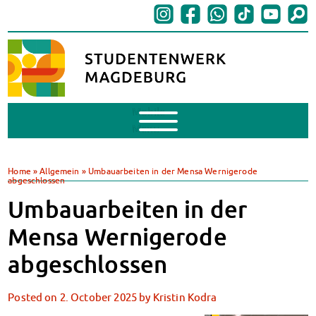
Mobile
Menu
Finances
BAföG
Home
»
Allgemein
»
Umbauarbeiten in der Mensa Wernigerode
abgeschlossen
Support of Foreign Nationals
Widerspruchstelle
Umbauarbeiten in der
BAföG FAQs
Mensa Wernigerode
Documents
Contacts & Office Hours
abgeschlossen
BAföG-Talk und -Sprechstunden
Canteens & Cafeterias
Posted on
2. October 2025
by
Kristin Kodra
Today in our canteens