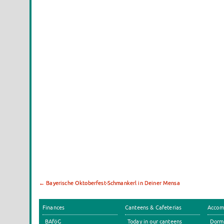
←
Bayerische Oktoberfest-Schmankerl in Deiner Mensa
Finances
Canteens & Cafeterias
Accom
BAföG
Today in our canteens
Dormi