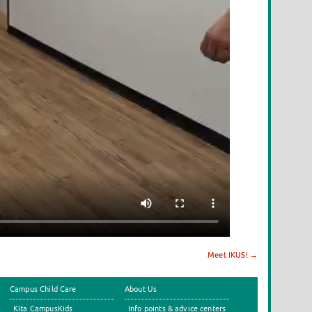
Meet IKUS!
→
Campus Child Care
About Us
Kita CampusKids
Info points & advice centers