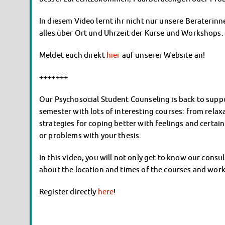
In diesem Video lernt ihr nicht nur unsere Beraterin
alles über Ort und Uhrzeit der Kurse und Workshops.
Meldet euch direkt
hier
auf unserer Website an!
+++++++
Our Psychosocial Student Counseling is back to suppo
semester with lots of interesting courses: from relax
strategies for coping better with feelings and certai
or problems with your thesis.
In this video, you will not only get to know our consu
about the location and times of the courses and wor
Register directly
here
!