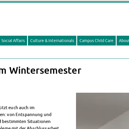
Social Affairs
Culture & Internationals
Campus Child Care
Abou
im Wintersemester
ützt euch auch im
rsen: von Entspannung und
nd bestimmten Situationen
eme mit der Abschlussarbeit.