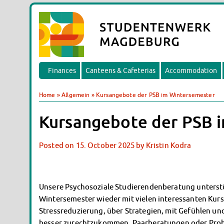
Finances
Canteens & Cafeterias
Accommodation
Home
»
Allgemein
»
Kursangebote der PSB im Wintersemester
Kursangebote der PSB 
Posted on
15. October 2025
by
Kristin Kodra
Unsere Psychosoziale Studierendenberatung unterst
Wintersemester wieder mit vielen interessanten Ku
Stressreduzierung, über Strategien, mit Gefühlen u
besser zurechtzukommen, Paarberatungen oder Probl