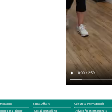
modation
Social Affairs
Culture & Internationals
tories at a glance
Social counselling
Advice for Internationals