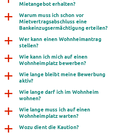
Mietangebot erhalten?
Finanzierungsberatung
Rückerstattung Semesterbeitrag
Warum muss ich schon vor
a
PsychoSoziale Beratung
Mietvertragsabschluss eine
Kursangebote
Bankeinzugsermächtigung erteilen?
Anmeldung Sonderveranstaltungen
Wer kann einen Wohnheimantrag
a
Rechtsberatung
stellen?
Chatberatung
Wie kann ich mich auf einen
a
FAQs Soziales & Beratung
Wohnheimplatz bewerben?
Dokumente
AnsprechpartnerInnen
Wie lange bleibt meine Bewerbung
a
Kultur & Internationales
aktiv?
Beratung für Internationals
Wie lange darf ich im Wohnheim
a
Wohnen für Internationals
wohnen?
IKUS und InterKultiTreff
Wie lange muss ich auf einen
a
Kulturförderung
Wohnheimplatz warten?
KreativWorkshops
Magdeburger Studierendentage
Wozu dient die Kaution?
a
AnsprechpartnerInnen