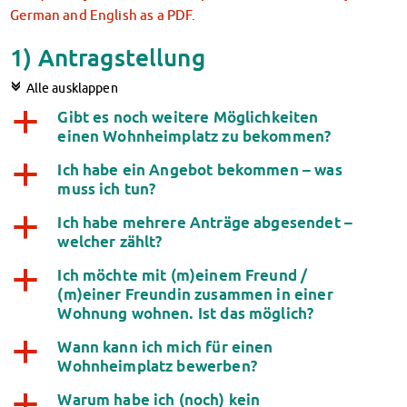
Klimabewusst essen
German and English as a PDF.
Mensa-FAQs
1) Antragstellung
CampusCatering
MensaFeedback
c
Alle ausklappen
AnsprechpartnerInnen
Gibt es noch weitere Möglichkeiten
a
Wohnen
einen Wohnheimplatz zu bekommen?
Wohnheime im Überblick
Ich habe ein Angebot bekommen – was
Wohnheime in Magdeburg
a
muss ich tun?
Wohnheime in Wernigerode
Wohnheimantrag & -service
Ich habe mehrere Anträge abgesendet –
a
MIT einander – FÜR einander
welcher zählt?
Wohnheimtutoren
Ich möchte mit (m)einem Freund /
a
Schadensmeldung
(m)einer Freundin zusammen in einer
Wohnen-FAQ
Wohnung wohnen. Ist das möglich?
Dokumente
Wann kann ich mich für einen
a
AnsprechpartnerInnen
Wohnheimplatz bewerben?
Soziales & Beratung
Sozialberatung
Warum habe ich (noch) kein
a