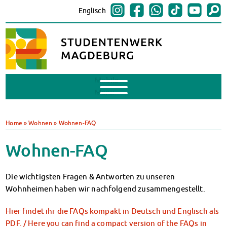
Englisch
Mobile
Menu
BAföG
BAföG beantragen
Home
»
Wohnen
»
Wohnen-FAQ
BAföG-FAQs
Dokumente
Wohnen-FAQ
BAföG-Sprechstunden
Kredite & Stipendien
Die wichtigsten Fragen & Antworten zu unseren
AnsprechpartnerInnen
Wohnheimen haben wir nachfolgend zusammengestellt.
Mensen & Cafeterien
Heute in unseren Mensen
Hier findet ihr die FAQs kompakt in Deutsch und Englisch als
JoGo – Studibar + Eventspace
PDF. / Here you can find a compact version of the FAQs in