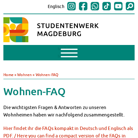
Englisch
Mobile
Menu
BAföG
BAföG beantragen
Home
»
Wohnen
»
Wohnen-FAQ
BAföG-FAQs
Dokumente
Wohnen-FAQ
BAföG-Sprechstunden
Kredite & Stipendien
Die wichtigsten Fragen & Antworten zu unseren
AnsprechpartnerInnen
Wohnheimen haben wir nachfolgend zusammengestellt.
Mensen & Cafeterien
Heute in unseren Mensen
Hier findet ihr die FAQs kompakt in Deutsch und Englisch als
JoGo – Studibar + Eventspace
PDF. / Here you can find a compact version of the FAQs in