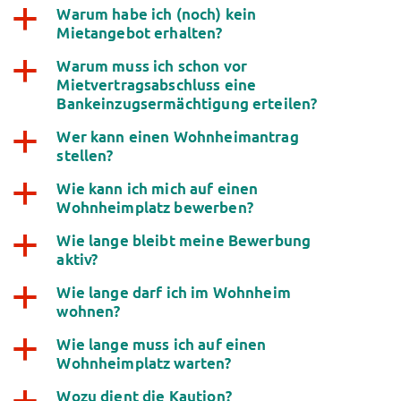
Warum habe ich (noch) kein
Kinderbetreuung
a
Mietangebot erhalten?
Kita CampusKids
Voranmeldung KiTa-Platz
Warum muss ich schon vor
a
Randzeitenbetreuung
Mietvertragsabschluss eine
Bankeinzugsermächtigung erteilen?
Anmeldung
Nutzungsbedingungen
Wer kann einen Wohnheimantrag
a
AnsprechpartnerInnen
stellen?
Über uns
Wie kann ich mich auf einen
a
Infopoints & Beratungscenter
Wohnheimplatz bewerben?
Beratungstermine im Überblick
Unsere Organisation
Wie lange bleibt meine Bewerbung
a
aktiv?
Verwaltungsrat
Personalrat
Wie lange darf ich im Wohnheim
a
Lageplan
wohnen?
Dokumente
Wie lange muss ich auf einen
a
Stellenangebote
Wohnheimplatz warten?
AnsprechpartnerInnen
Impressum
Wozu dient die Kaution?