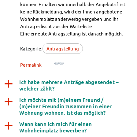
Finanzierungsberatung
können. Erhalten wir innerhalb der Angebotsfrist
Rückerstattung Semesterbeitrag
keine Rückmeldung, wird der Ihnen angebotene
Wohnheimplatz anderweitig vergeben und Ihr
PsychoSoziale Beratung
Antrag erlischt aus der Warteliste.
Kursangebote
Eine erneute Antragstellung ist danach möglich.
Anmeldung Sonderveranstaltungen
Rechtsberatung
Kategorie:
Antragstellung
Chatberatung
FAQs Soziales & Beratung
Permalink
Dokumente
AnsprechpartnerInnen
Kultur & Internationales
Ich habe mehrere Anträge abgesendet –
a
Beratung für Internationals
welcher zählt?
Wohnen für Internationals
Ich möchte mit (m)einem Freund /
a
IKUS und InterKultiTreff
(m)einer Freundin zusammen in einer
Kulturförderung
Wohnung wohnen. Ist das möglich?
KreativWorkshops
Wann kann ich mich für einen
a
Magdeburger Studierendentage
Wohnheimplatz bewerben?
AnsprechpartnerInnen