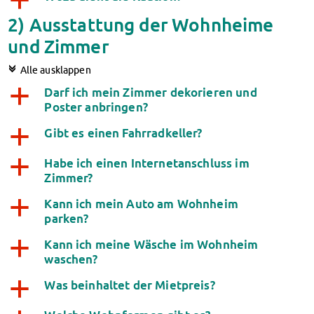
a
Datenschutzerklärung
2) Ausstattung der Wohnheime
Erklärung zur Barrierefreiheit
und Zimmer
c
Alle ausklappen
Darf ich mein Zimmer dekorieren und
a
Poster anbringen?
Gibt es einen Fahrradkeller?
a
Habe ich einen Internetanschluss im
a
Zimmer?
Kann ich mein Auto am Wohnheim
a
parken?
Kann ich meine Wäsche im Wohnheim
a
waschen?
Was beinhaltet der Mietpreis?
a