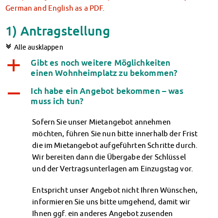
Klimabewusst essen
German and English as a PDF.
Mensa-FAQs
1) Antragstellung
CampusCatering
MensaFeedback
c
Alle ausklappen
AnsprechpartnerInnen
Gibt es noch weitere Möglichkeiten
a
Wohnen
einen Wohnheimplatz zu bekommen?
Wohnheime im Überblick
Ich habe ein Angebot bekommen – was
Wohnheime in Magdeburg
A
muss ich tun?
Wohnheime in Wernigerode
Wohnheimantrag & -service
Sofern Sie unser Mietangebot annehmen
MIT einander – FÜR einander
möchten, führen Sie nun bitte innerhalb der Frist
Wohnheimtutoren
die im Mietangebot aufgeführten Schritte durch.
Schadensmeldung
Wir bereiten dann die Übergabe der Schlüssel
Wohnen-FAQ
und der Vertragsunterlagen am Einzugstag vor.
Dokumente
AnsprechpartnerInnen
Entspricht unser Angebot nicht Ihren Wünschen,
Soziales & Beratung
informieren Sie uns bitte umgehend, damit wir
Sozialberatung
Ihnen ggf. ein anderes Angebot zusenden