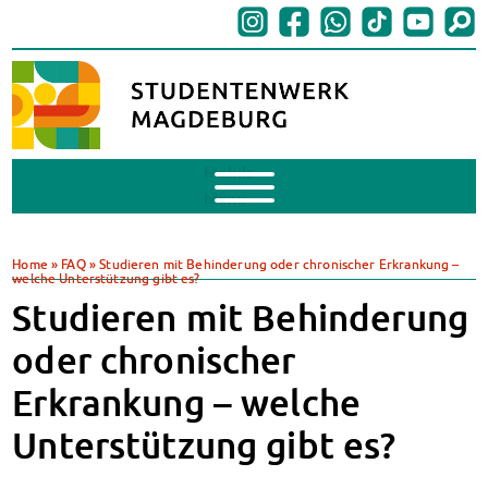
Mobile
Menu
BAföG
BAföG beantragen
Home
»
FAQ
»
Studieren mit Behinderung oder chronischer Erkrankung –
welche Unterstützung gibt es?
BAföG-FAQs
Studieren mit Behinderung
Dokumente
BAföG-Sprechstunden
oder chronischer
Kredite & Stipendien
Erkrankung – welche
AnsprechpartnerInnen
Mensen & Cafeterien
Unterstützung gibt es?
Heute in unseren Mensen
JoGo – Studibar + Eventspace