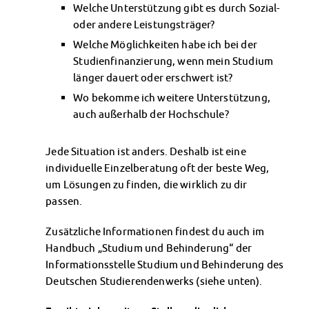
Welche Unterstützung gibt es durch Sozial-
Kinderbetreuung
oder andere Leistungsträger?
Kita CampusKids
Welche Möglichkeiten habe ich bei der
Voranmeldung KiTa-Platz
Studienfinanzierung, wenn mein Studium
Randzeitenbetreuung
länger dauert oder erschwert ist?
Anmeldung
Nutzungsbedingungen
Wo bekomme ich weitere Unterstützung,
AnsprechpartnerInnen
auch außerhalb der Hochschule?
Über uns
Infopoints & Beratungscenter
Jede Situation ist anders. Deshalb ist eine
Beratungstermine im Überblick
individuelle Einzelberatung oft der beste Weg,
Unsere Organisation
um Lösungen zu finden, die wirklich zu dir
Verwaltungsrat
passen.
Personalrat
Zusätzliche Informationen findest du auch im
Lageplan
Handbuch „Studium und Behinderung“ der
Dokumente
Informationsstelle Studium und Behinderung des
Stellenangebote
Deutschen Studierendenwerks (siehe unten).
AnsprechpartnerInnen
Impressum