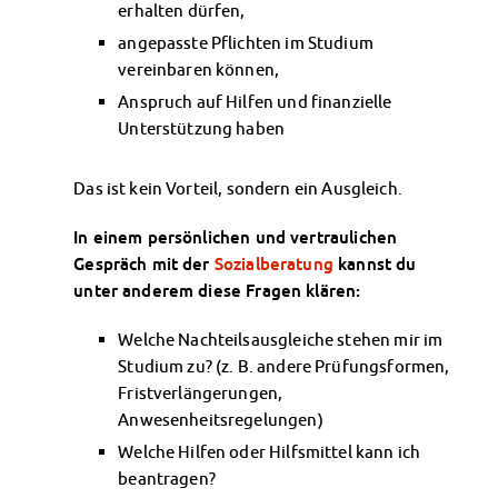
erhalten dürfen,
Finanzierungsberatung
Rückerstattung Semesterbeitrag
angepasste Pflichten im Studium
vereinbaren können,
PsychoSoziale Beratung
Kursangebote
Anspruch auf Hilfen und finanzielle
Anmeldung Sonderveranstaltungen
Unterstützung haben
Rechtsberatung
Chatberatung
Das ist kein Vorteil, sondern ein Ausgleich.
FAQs Soziales & Beratung
Dokumente
In einem persönlichen und vertraulichen
Gespräch mit der
Sozialberatung
kannst du
AnsprechpartnerInnen
unter anderem diese Fragen klären:
Kultur & Internationales
Beratung für Internationals
Welche Nachteilsausgleiche stehen mir im
Wohnen für Internationals
Studium zu? (z. B. andere Prüfungsformen,
IKUS und InterKultiTreff
Fristverlängerungen,
Kulturförderung
Anwesenheitsregelungen)
KreativWorkshops
Welche Hilfen oder Hilfsmittel kann ich
Magdeburger Studierendentage
beantragen?
AnsprechpartnerInnen