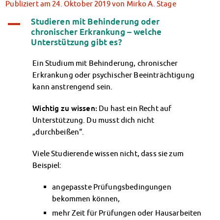
Publiziert am
24. Oktober 2019
von
Mirko A. Stage
Klimabewusst essen
Mensa-FAQs
Studieren mit Behinderung oder
A
CampusCatering
chronischer Erkrankung – welche
Unterstützung gibt es?
MensaFeedback
AnsprechpartnerInnen
Ein Studium mit Behinderung, chronischer
Wohnen
Erkrankung oder psychischer Beeinträchtigung
Wohnheime im Überblick
kann anstrengend sein.
Wohnheime in Magdeburg
Wohnheime in Wernigerode
Wichtig zu wissen:
Du hast ein Recht auf
Wohnheimantrag & -service
Unterstützung. Du musst dich nicht
MIT einander – FÜR einander
„durchbeißen“.
Wohnheimtutoren
Schadensmeldung
Viele Studierende wissen nicht, dass sie zum
Wohnen-FAQ
Beispiel:
Dokumente
angepasste Prüfungsbedingungen
AnsprechpartnerInnen
bekommen können,
Soziales & Beratung
mehr Zeit für Prüfungen oder Hausarbeiten
Sozialberatung