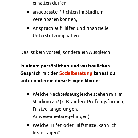
erhalten dürfen,
Finanzierungsberatung
Rückerstattung Semesterbeitrag
angepasste Pflichten im Studium
vereinbaren können,
PsychoSoziale Beratung
Kursangebote
Anspruch auf Hilfen und finanzielle
Anmeldung Sonderveranstaltungen
Unterstützung haben
Rechtsberatung
Chatberatung
Das ist kein Vorteil, sondern ein Ausgleich.
FAQs Soziales & Beratung
Dokumente
In einem persönlichen und vertraulichen
Gespräch mit der
Sozialberatung
kannst du
AnsprechpartnerInnen
unter anderem diese Fragen klären:
Kultur & Internationales
Beratung für Internationals
Welche Nachteilsausgleiche stehen mir im
Wohnen für Internationals
Studium zu? (z. B. andere Prüfungsformen,
IKUS und InterKultiTreff
Fristverlängerungen,
Kulturförderung
Anwesenheitsregelungen)
KreativWorkshops
Welche Hilfen oder Hilfsmittel kann ich
Magdeburger Studierendentage
beantragen?
AnsprechpartnerInnen