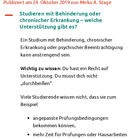
Publiziert am
24. Oktober 2019
von
Mirko A. Stage
Klimabewusst essen
Mensa-FAQs
Studieren mit Behinderung oder
A
CampusCatering
chronischer Erkrankung – welche
Unterstützung gibt es?
MensaFeedback
AnsprechpartnerInnen
Ein Studium mit Behinderung, chronischer
Wohnen
Erkrankung oder psychischer Beeinträchtigung
Wohnheime im Überblick
kann anstrengend sein.
Wohnheime in Magdeburg
Wohnheime in Wernigerode
Wichtig zu wissen:
Du hast ein Recht auf
Wohnheimantrag & -service
Unterstützung. Du musst dich nicht
MIT einander – FÜR einander
„durchbeißen“.
Wohnheimtutoren
Schadensmeldung
Viele Studierende wissen nicht, dass sie zum
Wohnen-FAQ
Beispiel:
Dokumente
angepasste Prüfungsbedingungen
AnsprechpartnerInnen
bekommen können,
Soziales & Beratung
mehr Zeit für Prüfungen oder Hausarbeiten
Sozialberatung