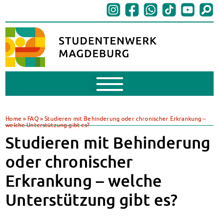
Mobile
Menu
BAföG
BAföG beantragen
Home
»
FAQ
»
Studieren mit Behinderung oder chronischer Erkrankung –
welche Unterstützung gibt es?
BAföG-FAQs
Studieren mit Behinderung
Dokumente
BAföG-Sprechstunden
oder chronischer
Kredite & Stipendien
Erkrankung – welche
AnsprechpartnerInnen
Mensen & Cafeterien
Unterstützung gibt es?
Heute in unseren Mensen
JoGo – Studibar + Eventspace