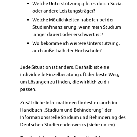
Welche Unterstützung gibt es durch Sozial-
Kinderbetreuung
oder andere Leistungsträger?
Kita CampusKids
Welche Möglichkeiten habe ich bei der
Voranmeldung KiTa-Platz
Studienfinanzierung, wenn mein Studium
Randzeitenbetreuung
länger dauert oder erschwert ist?
Anmeldung
Nutzungsbedingungen
Wo bekomme ich weitere Unterstützung,
AnsprechpartnerInnen
auch außerhalb der Hochschule?
Über uns
Infopoints & Beratungscenter
Jede Situation ist anders. Deshalb ist eine
Beratungstermine im Überblick
individuelle Einzelberatung oft der beste Weg,
Unsere Organisation
um Lösungen zu finden, die wirklich zu dir
Verwaltungsrat
passen.
Personalrat
Zusätzliche Informationen findest du auch im
Lageplan
Handbuch „Studium und Behinderung“ der
Dokumente
Informationsstelle Studium und Behinderung des
Stellenangebote
Deutschen Studierendenwerks (siehe unten).
AnsprechpartnerInnen
Impressum