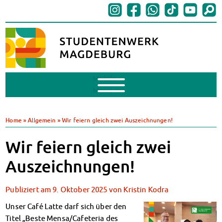
Mobile
Menu
BAföG
BAföG beantragen
Home
»
Allgemein
»
Wir feiern gleich zwei Auszeichnungen!
BAföG-FAQs
Dokumente
Wir feiern gleich zwei
BAföG-Sprechstunden
Auszeichnungen!
Kredite & Stipendien
AnsprechpartnerInnen
Publiziert am
9. Oktober 2025
von
Kristin Kodra
Mensen & Cafeterien
Heute in unseren Mensen
Unser Café Latte darf sich über den
JoGo – Studibar + Eventspace
Titel „Beste Mensa/Cafeteria des