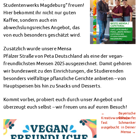
Klimabewusst essen
Studentenwerks Magdeburg“ freuen!
Mensa-FAQs
Hier bekommt ihr nicht nur guten
CampusCatering
Kaffee, sondern auch ein
MensaFeedback
abwechslungsreiches Angebot, das
AnsprechpartnerInnen
von euch besonders geschätzt wird.
Wohnen
Zusätzlich wurde unsere Mensa
Wohnheime im Überblick
Pfälzer Straße von Peta Deutschland als eine der vegan-
Wohnheime in Magdeburg
freundlichsten Mensen 2025 ausgezeichnet. Damit gehören
Wohnheime in Wernigerode
wir bundesweit zu den Einrichtungen, die Studierenden
Wohnheimantrag & -service
besonders vielfältige pflanzliche Gerichte anbieten – von
MIT einander – FÜR einander
Hauptspeisen bis hin zu Snacks und Desserts.
Wohnheimtutoren
Schadensmeldung
Kommt vorbei, probiert euch durch unser Angebot und
Wohnen-FAQ
überzeugt euch selbst – wir freuen uns auf euren Besuch!
Dokumente
←
Bayerische
Kreativworkshops
Oktoberfest-
AnsprechpartnerInnen
fast
Schmankerl
Soziales & Beratung
ausgebucht
in Deiner
Mensa
→
Sozialberatung