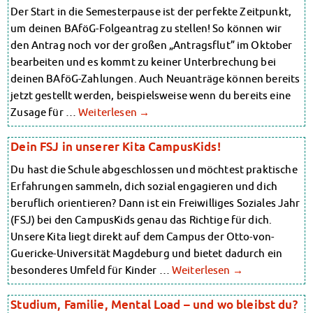
Der Start in die Semesterpause ist der perfekte Zeitpunkt,
Datenschutzerklärung
um deinen BAföG-Folgeantrag zu stellen! So können wir
Erklärung zur Barrierefreiheit
den Antrag noch vor der großen „Antragsflut” im Oktober
bearbeiten und es kommt zu keiner Unterbrechung bei
deinen BAföG-Zahlungen. Auch Neuanträge können bereits
jetzt gestellt werden, beispielsweise wenn du bereits eine
Zusage für …
Weiterlesen
→
Dein FSJ in unserer Kita CampusKids!
Du hast die Schule abgeschlossen und möchtest praktische
Erfahrungen sammeln, dich sozial engagieren und dich
beruflich orientieren? Dann ist ein Freiwilliges Soziales Jahr
(FSJ) bei den CampusKids genau das Richtige für dich.
Unsere Kita liegt direkt auf dem Campus der Otto-von-
Guericke-Universität Magdeburg und bietet dadurch ein
besonderes Umfeld für Kinder …
Weiterlesen
→
Studium, Familie, Mental Load – und wo bleibst du?