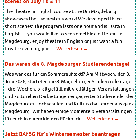
scenes on July 10 & 11
Kinderbetreuung
Randzeitenbetreuung
The Theatre in English course at the Uni Magdeburg
Kita CampusKids
Anmeldung
showcases their semester’s work! We developed three
Nutzungsbedingungen
Voranmeldung KiTa-Platz
short scenes: The program lasts one hour and is 100% in
AnsprechpartnerInnen
Randzeitenbetreuung
Über uns
English. If you would like to see something different in
Anmeldung
Infopoints & Beratungscenter
Magdeburg, enjoy theatre in English or just want a fun
Nutzungsbedingungen
Beratungstermine im Überblick
theatre evening, join …
Weiterlesen
→
AnsprechpartnerInnen
Unsere Organisation
Über uns
Verwaltungsrat
Das waren die 8. Magdeburger Studierendentage!
Infopoints & Beratungscenter
Personalrat
Was war das für ein Sommerauftakt!? Am Mittwoch, den 3.
Lageplan
Beratungstermine im Überblick
Dokumente
Juni 2026, starteten die 8. Magdeburger Studierendentage
Unsere Organisation
Stellenangebote
– drei Wochen, prall gefüllt mit vielfältigen Veranstaltungen
Verwaltungsrat
AnsprechpartnerInnen
und kulturellen Darbietungen engagierter Studierender der
Personalrat
Impressum
Magdeburger Hochschulen und Kulturschaffender aus ganz
Lageplan
Datenschutzerklärung
Magdeburg. Wir haben einige Momente & Veranstaltungen
Dokumente
Erklärung zur Barrierefreiheit
für euch in einem kleinen Rückblick …
Weiterlesen
→
Stellenangebote
AnsprechpartnerInnen
Jetzt BAföG für’s Wintersemester beantragen
Impressum