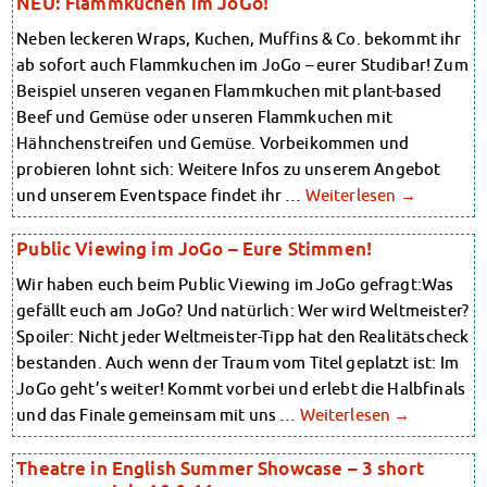
NEU: Flammkuchen im JoGo!
Finanzierungsberatung
Finanzierungsberatung
Rückerstattung Semesterbeitrag
Neben leckeren Wraps, Kuchen, Muffins & Co. bekommt ihr
Rückerstattung Semesterbeitrag
PsychoSoziale Beratung
ab sofort auch Flammkuchen im JoGo – eurer Studibar! Zum
PsychoSoziale Beratung
Kursangebote
Beispiel unseren veganen Flammkuchen mit plant-based
Kursangebote
Anmeldung Sonderveranstaltungen
Beef und Gemüse oder unseren Flammkuchen mit
Anmeldung Sonderveranstaltungen
Rechtsberatung
Hähnchenstreifen und Gemüse. Vorbeikommen und
Chatberatung
Rechtsberatung
probieren lohnt sich: Weitere Infos zu unserem Angebot
FAQs Soziales & Beratung
Chatberatung
und unserem Eventspace findet ihr …
Weiterlesen
→
Dokumente
FAQs Soziales & Beratung
AnsprechpartnerInnen
Dokumente
Kultur & Internationales
Public Viewing im JoGo – Eure Stimmen!
AnsprechpartnerInnen
Beratung für Internationals
Wir haben euch beim Public Viewing im JoGo gefragt:Was
Kultur & Internationales
Wohnen für Internationals
gefällt euch am JoGo? Und natürlich: Wer wird Weltmeister?
Beratung für Internationals
IKUS und InterKultiTreff
Spoiler: Nicht jeder Weltmeister-Tipp hat den Realitätscheck
Wohnen für Internationals
Kulturförderung
bestanden. Auch wenn der Traum vom Titel geplatzt ist: Im
KreativWorkshops
IKUS und InterKultiTreff
Magdeburger Studierendentage
JoGo geht’s weiter! Kommt vorbei und erlebt die Halbfinals
Kulturförderung
AnsprechpartnerInnen
und das Finale gemeinsam mit uns …
Weiterlesen
→
KreativWorkshops
Kinderbetreuung
Magdeburger Studierendentage
Kita CampusKids
Theatre in English Summer Showcase – 3 short
AnsprechpartnerInnen
Voranmeldung KiTa-Platz