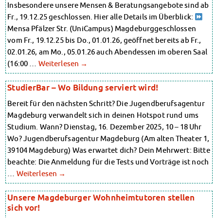
Insbesondere unsere Mensen & Beratungsangebote sind ab
Datenschutzerklärung
Fr., 19.12.25 geschlossen. Hier alle Details im Überblick:
Erklärung zur Barrierefreiheit
Mensa Pfälzer Str. (UniCampus) Magdeburggeschlossen
vom Fr., 19.12.25 bis Do., 01.01.26, geöffnet bereits ab Fr.,
02.01.26, am Mo., 05.01.26 auch Abendessen im oberen Saal
(16:00 …
Weiterlesen
→
StudierBar – Wo Bildung serviert wird!
Bereit für den nächsten Schritt? Die Jugendberufsagentur
Magdeburg verwandelt sich in deinen Hotspot rund ums
Studium. Wann? Dienstag, 16. Dezember 2025, 10 – 18 Uhr
Wo? Jugendberufsagentur Magdeburg (Am alten Theater 1,
39104 Magdeburg) Was erwartet dich? Dein Mehrwert: Bitte
beachte: Die Anmeldung für die Tests und Vorträge ist noch
…
Weiterlesen
→
Unsere Magdeburger Wohnheimtutoren stellen
sich vor!