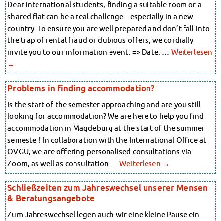
Dear international students, finding a suitable room or a
Kinderbetreuung
Randzeitenbetreuung
shared flat can be a real challenge – especially in a new
Kita CampusKids
Anmeldung
country. To ensure you are well prepared and don’t fall into
Nutzungsbedingungen
Voranmeldung KiTa-Platz
the trap of rental fraud or dubious offers, we cordially
AnsprechpartnerInnen
Randzeitenbetreuung
invite you to our information event: => Date: …
Weiterlesen
Über uns
Anmeldung
Infopoints & Beratungscenter
→
Nutzungsbedingungen
Beratungstermine im Überblick
AnsprechpartnerInnen
Unsere Organisation
Problems in finding accommodation?
Über uns
Verwaltungsrat
Is the start of the semester approaching and are you still
Infopoints & Beratungscenter
Personalrat
looking for accommodation? We are here to help you find
Lageplan
Beratungstermine im Überblick
accommodation in Magdeburg at the start of the summer
Dokumente
Unsere Organisation
Stellenangebote
semester! In collaboration with the International Office at
Verwaltungsrat
AnsprechpartnerInnen
OVGU, we are offering personalised consultations via
Personalrat
Impressum
Zoom, as well as consultation …
Weiterlesen
→
Lageplan
Datenschutzerklärung
Dokumente
Erklärung zur Barrierefreiheit
Schließzeiten zum Jahreswechsel unserer Mensen
Stellenangebote
& Beratungsangebote
AnsprechpartnerInnen
Zum Jahreswechsel legen auch wir eine kleine Pause ein.
Impressum