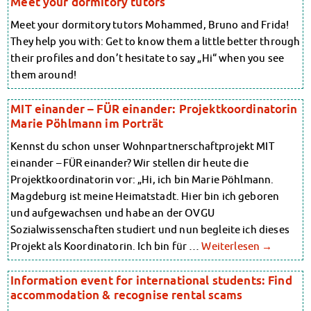
Meet your dormitory tutors
Finanzierungsberatung
Finanzierungsberatung
Rückerstattung Semesterbeitrag
Meet your dormitory tutors Mohammed, Bruno and Frida!
Rückerstattung Semesterbeitrag
PsychoSoziale Beratung
They help you with: Get to know them a little better through
PsychoSoziale Beratung
Kursangebote
their profiles and don’t hesitate to say „Hi“ when you see
Kursangebote
Anmeldung Sonderveranstaltungen
them around!
Anmeldung Sonderveranstaltungen
Rechtsberatung
Chatberatung
Rechtsberatung
MIT einander – FÜR einander: Projektkoordinatorin
FAQs Soziales & Beratung
Chatberatung
Marie Pöhlmann im Porträt
Dokumente
FAQs Soziales & Beratung
AnsprechpartnerInnen
Kennst du schon unser Wohnpartnerschaftprojekt MIT
Dokumente
Kultur & Internationales
einander – FÜR einander? Wir stellen dir heute die
AnsprechpartnerInnen
Beratung für Internationals
Projektkoordinatorin vor: „Hi, ich bin Marie Pöhlmann.
Kultur & Internationales
Wohnen für Internationals
Magdeburg ist meine Heimatstadt. Hier bin ich geboren
Beratung für Internationals
IKUS und InterKultiTreff
und aufgewachsen und habe an der OVGU
Wohnen für Internationals
Kulturförderung
Sozialwissenschaften studiert und nun begleite ich dieses
KreativWorkshops
IKUS und InterKultiTreff
Projekt als Koordinatorin. Ich bin für …
Weiterlesen
→
Magdeburger Studierendentage
Kulturförderung
AnsprechpartnerInnen
KreativWorkshops
Kinderbetreuung
Information event for international students: Find
Magdeburger Studierendentage
Kita CampusKids
accommodation & recognise rental scams
AnsprechpartnerInnen
Voranmeldung KiTa-Platz