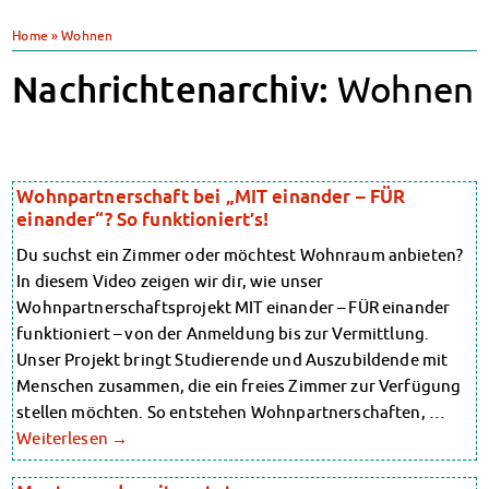
Klimabewusst essen
Heute in unseren Mensen
Home
»
Wohnen
JoGo – Studibar + Eventspace
Mensa-FAQs
Klimabewusst essen
CampusCatering
Nachrichtenarchiv:
Wohnen
Mensa-FAQs
MensaFeedback
CampusCatering
AnsprechpartnerInnen
MensaFeedback
Wohnen
AnsprechpartnerInnen
Wohnheime im Überblick
Wohnen
Wohnpartnerschaft bei „MIT einander – FÜR
Wohnheime in Magdeburg
Wohnheime im Überblick
einander“? So funktioniert’s!
Wohnheime in Wernigerode
Wohnheime in Magdeburg
Wohnheime in Wernigerode
Du suchst ein Zimmer oder möchtest Wohnraum anbieten?
Wohnheimantrag & -service
Wohnheimantrag & -service
In diesem Video zeigen wir dir, wie unser
MIT einander – FÜR einander
MIT einander – FÜR einander
Wohnpartnerschaftsprojekt MIT einander – FÜR einander
Wohnheimtutoren
Wohnheimtutoren
funktioniert – von der Anmeldung bis zur Vermittlung.
Schadensmeldung
Schadensmeldung
Unser Projekt bringt Studierende und Auszubildende mit
Wohnen-FAQ
Wohnen-FAQ
Menschen zusammen, die ein freies Zimmer zur Verfügung
Dokumente
Dokumente
stellen möchten. So entstehen Wohnpartnerschaften, …
AnsprechpartnerInnen
AnsprechpartnerInnen
Weiterlesen
→
Soziales & Beratung
Soziales & Beratung
Sozialberatung
Sozialberatung