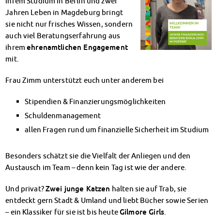
ihrem Studium in Berlin und zwei
Klimabewusst essen
Jahren Leben in Magdeburg bringt
Mensa-FAQs
sie nicht nur frisches Wissen, sondern
CampusCatering
auch viel Beratungserfahrung aus
MensaFeedback
ihrem
ehrenamtlichen Engagement
AnsprechpartnerInnen
mit.
Wohnen
Wohnheime im Überblick
Frau Zimm unterstützt euch unter anderem bei
Wohnheime in Magdeburg
Stipendien & Finanzierungsmöglichkeiten
Wohnheime in Wernigerode
Wohnheimantrag & -service
Schuldenmanagement
MIT einander – FÜR einander
allen Fragen rund um finanzielle Sicherheit im Studium
Wohnheimtutoren
Schadensmeldung
Besonders schätzt sie die Vielfalt der Anliegen und den
Wohnen-FAQ
Austausch im Team – denn kein Tag ist wie der andere.
Dokumente
AnsprechpartnerInnen
Und privat?
Zwei junge Katzen
halten sie auf Trab, sie
Soziales & Beratung
entdeckt gern Stadt & Umland und liebt Bücher sowie Serien
Sozialberatung
– ein Klassiker für sie ist bis heute
Gilmore Girls
.