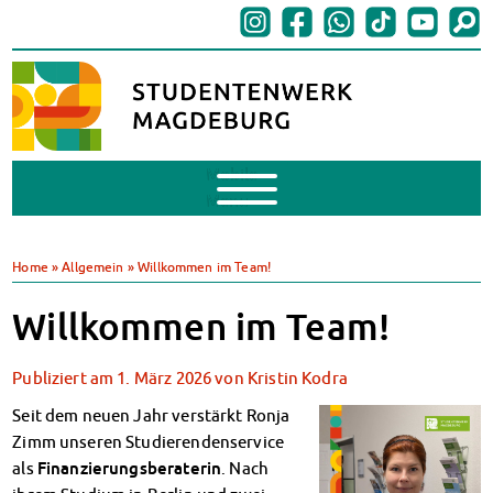
Mobile
Menu
BAföG
BAföG beantragen
Home
»
Allgemein
»
Willkommen im Team!
BAföG-FAQs
Dokumente
Willkommen im Team!
BAföG-Sprechstunden
Kredite & Stipendien
Publiziert am
1. März 2026
von
Kristin Kodra
AnsprechpartnerInnen
Seit dem neuen Jahr verstärkt Ronja
Mensen & Cafeterien
Zimm unseren Studierendenservice
Heute in unseren Mensen
als
Finanzierungsberaterin
. Nach
JoGo – Studibar + Eventspace