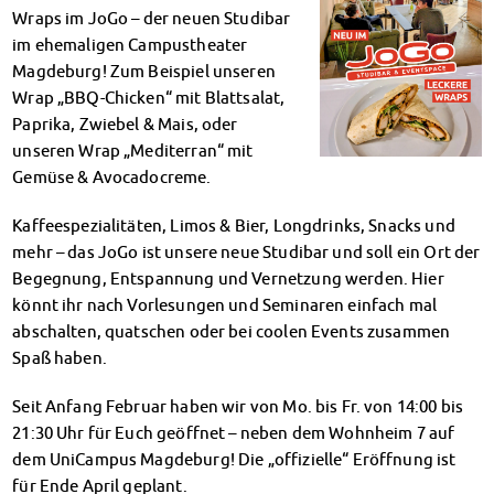
Klimabewusst essen
Wraps im JoGo – der neuen Studibar
Mensa-FAQs
im ehemaligen Campustheater
CampusCatering
Magdeburg! Zum Beispiel unseren
MensaFeedback
Wrap „BBQ-Chicken“ mit Blattsalat,
AnsprechpartnerInnen
Paprika, Zwiebel & Mais, oder
unseren Wrap „Mediterran“ mit
Wohnen
Gemüse & Avocadocreme.
Wohnheime im Überblick
Wohnheime in Magdeburg
Kaffeespezialitäten, Limos & Bier, Longdrinks, Snacks und
Wohnheime in Wernigerode
mehr – das JoGo ist unsere neue Studibar und soll ein Ort der
Wohnheimantrag & -service
Begegnung, Entspannung und Vernetzung werden. Hier
MIT einander – FÜR einander
könnt ihr nach Vorlesungen und Seminaren einfach mal
Wohnheimtutoren
abschalten, quatschen oder bei coolen Events zusammen
Schadensmeldung
Spaß haben.
Wohnen-FAQ
Dokumente
Seit Anfang Februar haben wir von Mo. bis Fr. von 14:00 bis
AnsprechpartnerInnen
21:30 Uhr für Euch geöffnet – neben dem Wohnheim 7 auf
Soziales & Beratung
dem UniCampus Magdeburg! Die „offizielle“ Eröffnung ist
Sozialberatung
für Ende April geplant.