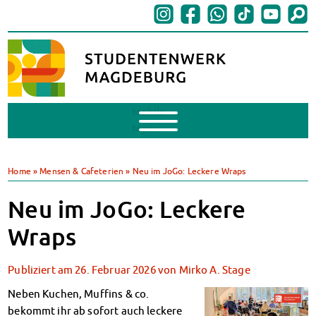
Mobile
Menu
BAföG
BAföG beantragen
Home
»
Mensen & Cafeterien
»
Neu im JoGo: Leckere Wraps
BAföG-FAQs
Dokumente
Neu im JoGo: Leckere
BAföG-Sprechstunden
Wraps
Kredite & Stipendien
AnsprechpartnerInnen
Publiziert am
26. Februar 2026
von
Mirko A. Stage
Mensen & Cafeterien
Heute in unseren Mensen
Neben Kuchen, Muffins & co.
JoGo – Studibar + Eventspace
bekommt ihr ab sofort auch leckere