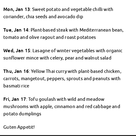
Kinderbetreuung
Mon, Jan 13
: Sweet potato and vegetable chilli with
Kita CampusKids
coriander, chia seeds and avocado dip
Voranmeldung KiTa-Platz
Randzeitenbetreuung
Tue, Jan 14
: Plant-based steak with Mediterranean bean,
Anmeldung
tomato and olive ragout and roast potatoes
Nutzungsbedingungen
AnsprechpartnerInnen
Wed, Jan 15
: Lasagne of winter vegetables with organic
sunflower mince with celery, pear and walnut salad
Über uns
Infopoints & Beratungscenter
Thu, Jan 16
: Yellow Thai curry with plant-based chicken,
Beratungstermine im Überblick
carrots, mangetout, peppers, sprouts and peanuts with
Unsere Organisation
basmati rice
Verwaltungsrat
Personalrat
Fri, Jan 17
: Tofu goulash with wild and meadow
Lageplan
mushrooms with apple, cinnamon and red cabbage and
Dokumente
potato dumplings
Stellenangebote
AnsprechpartnerInnen
Guten Appetit!
Impressum