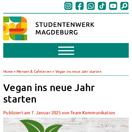
Mobile
Menu
BAföG
BAföG beantragen
Home
»
Mensen & Cafeterien
»
Vegan ins neue Jahr starten
BAföG-FAQs
Dokumente
Vegan ins neue Jahr
BAföG-Sprechstunden
starten
Kredite & Stipendien
AnsprechpartnerInnen
Publiziert am
7. Januar 2025
von
Team Kommunikation
Mensen & Cafeterien
Heute in unseren Mensen
JoGo – Studibar + Eventspace