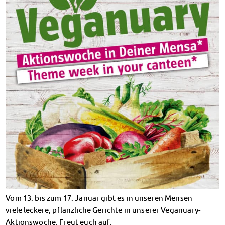
Klimabewusst essen
Mensa-FAQs
CampusCatering
MensaFeedback
AnsprechpartnerInnen
Wohnen
Wohnheime im Überblick
Wohnheime in Magdeburg
Wohnheime in Wernigerode
Wohnheimantrag & -service
MIT einander – FÜR einander
Wohnheimtutoren
Schadensmeldung
Wohnen-FAQ
Dokumente
AnsprechpartnerInnen
Vom 13. bis zum 17. Januar gibt es in unseren Mensen
Soziales & Beratung
viele leckere, pflanzliche Gerichte in unserer Veganuary-
Sozialberatung
Aktionswoche. Freut euch auf: