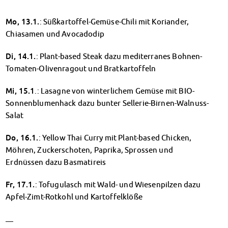
Finanzierungsberatung
Rückerstattung Semesterbeitrag
Mo, 13.1.
: Süßkartoffel-Gemüse-Chili mit Koriander,
PsychoSoziale Beratung
Chiasamen und Avocadodip
Kursangebote
Di, 14.1.
: Plant-based Steak dazu mediterranes Bohnen-
Anmeldung Sonderveranstaltungen
Tomaten-Olivenragout und Bratkartoffeln
Rechtsberatung
Chatberatung
Mi, 15.1
.: Lasagne von winterlichem Gemüse mit BIO-
FAQs Soziales & Beratung
Sonnenblumenhack dazu bunter Sellerie-Birnen-Walnuss-
Dokumente
Salat
AnsprechpartnerInnen
Kultur & Internationales
Do, 16.1.
: Yellow Thai Curry mit Plant-based Chicken,
Beratung für Internationals
Möhren, Zuckerschoten, Paprika, Sprossen und
Wohnen für Internationals
Erdnüssen dazu Basmatireis
IKUS und InterKultiTreff
Fr, 17.1.
: Tofugulasch mit Wald- und Wiesenpilzen dazu
Kulturförderung
Apfel-Zimt-Rotkohl und Kartoffelklöße
KreativWorkshops
Magdeburger Studierendentage
—
AnsprechpartnerInnen