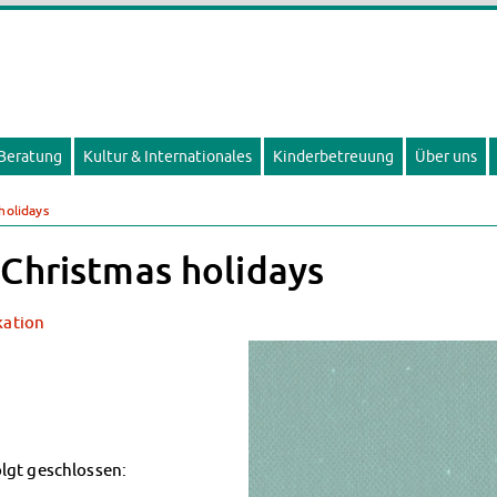
 Beratung
Kultur & Internationales
Kinderbetreuung
Über uns
holidays
 Christmas holidays
ation
lgt geschlossen: