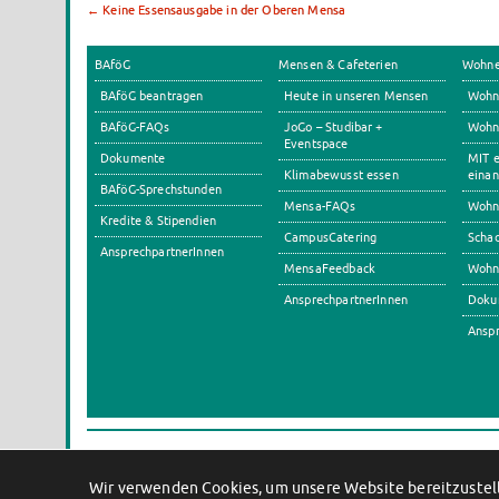
←
Keine Essensausgabe in der Oberen Mensa
BAföG
Mensen & Cafeterien
Wohn
BAföG beantragen
Heute in unseren Mensen
Wohn
BAföG-FAQs
JoGo – Studibar +
Wohnh
Eventspace
Dokumente
MIT e
Klimabewusst essen
einan
BAföG-Sprechstunden
Mensa-FAQs
Wohn
Kredite & Stipendien
CampusCatering
Scha
AnsprechpartnerInnen
MensaFeedback
Wohn
AnsprechpartnerInnen
Doku
Anspr
Wir verwenden Cookies, um unsere Website bereitzustell