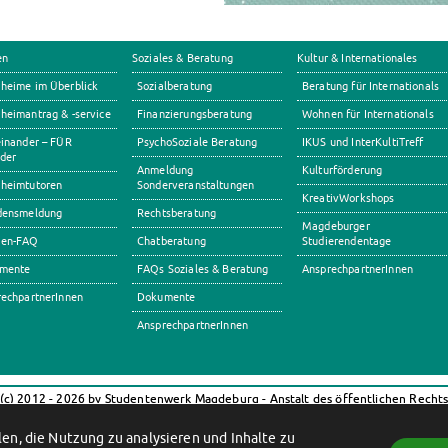
en
Soziales & Beratung
Kultur & Internationales
heime im Überblick
Sozialberatung
Beratung für Internationals
eimantrag & -service
Finanzierungsberatung
Wohnen für Internationals
inander – FÜR
PsychoSoziale Beratung
IKUS und InterKultiTreff
der
Anmeldung
Kulturförderung
heimtutoren
Sonderveranstaltungen
KreativWorkshops
densmeldung
Rechtsberatung
Magdeburger
en-FAQ
Chatberatung
Studierendentage
mente
FAQs Soziales & Beratung
AnsprechpartnerInnen
echpartnerInnen
Dokumente
AnsprechpartnerInnen
(c) 2012 - 2026 by Studentenwerk Magdeburg - Anstalt des öffentlichen Recht
Facebook
Instagram
TikTok
Youtube
en, die Nutzung zu analysieren und Inhalte zu
Impressum
Datenschutzerklärung
Erklärung zur Barrierefreiheit