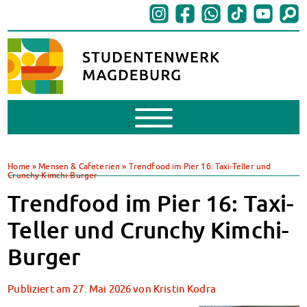
Mobile
Menu
BAföG
BAföG beantragen
Home
»
Mensen & Cafeterien
»
Trendfood im Pier 16: Taxi-Teller und
Crunchy Kimchi-Burger
BAföG-FAQs
Dokumente
Trendfood im Pier 16: Taxi-
BAföG-Sprechstunden
Teller und Crunchy Kimchi-
Kredite & Stipendien
AnsprechpartnerInnen
Burger
Mensen & Cafeterien
Heute in unseren Mensen
Publiziert am
27. Mai 2026
von
Kristin Kodra
JoGo – Studibar + Eventspace