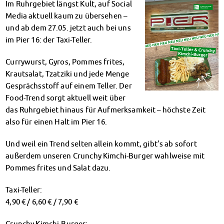
Im Ruhrgebiet längst Kult, auf Social
Klimabewusst essen
Media aktuell kaum zu übersehen –
Mensa-FAQs
und ab dem 27.05. jetzt auch bei uns
CampusCatering
im Pier 16: der Taxi-Teller.
MensaFeedback
AnsprechpartnerInnen
Currywurst, Gyros, Pommes frites,
Wohnen
Krautsalat, Tzatziki und jede Menge
Wohnheime im Überblick
Gesprächsstoff auf einem Teller. Der
Wohnheime in Magdeburg
Food-Trend sorgt aktuell weit über
Wohnheime in Wernigerode
das Ruhrgebiet hinaus für Aufmerksamkeit – höchste Zeit
Wohnheimantrag & -service
also für einen Halt im Pier 16.
MIT einander – FÜR einander
Wohnheimtutoren
Und weil ein Trend selten allein kommt, gibt’s ab sofort
außerdem unseren Crunchy Kimchi-Burger wahlweise mit
Schadensmeldung
Pommes frites und Salat dazu.
Wohnen-FAQ
Dokumente
Taxi-Teller:
AnsprechpartnerInnen
4,90 € / 6,60 € / 7,90 €
Soziales & Beratung
Sozialberatung
Crunchy Kimchi-Burger: