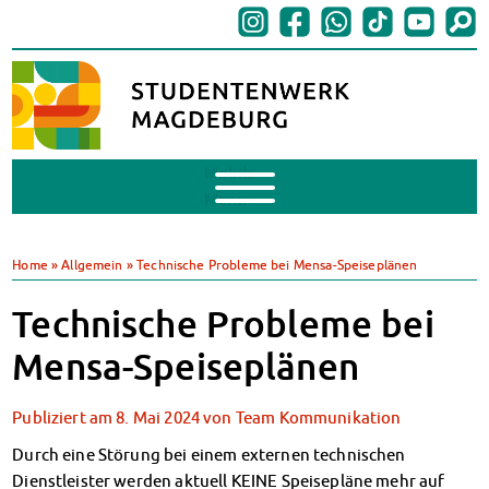
Mobile
Menu
BAföG
BAföG beantragen
Home
»
Allgemein
»
Technische Probleme bei Mensa-Speiseplänen
BAföG-FAQs
Dokumente
Technische Probleme bei
BAföG-Sprechstunden
Mensa-Speiseplänen
Kredite & Stipendien
AnsprechpartnerInnen
Publiziert am
8. Mai 2024
von
Team Kommunikation
Mensen & Cafeterien
Heute in unseren Mensen
Durch eine Störung bei einem externen technischen
JoGo – Studibar + Eventspace
Dienstleister werden aktuell KEINE Speisepläne mehr auf