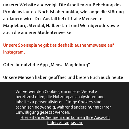
Klimabewusst essen
unserer Website angezeigt. Die Arbeiten zur Behebung des
Mensa-FAQs
Problems laufen. Noch ist aber unklar, wie lange die Störung
CampusCatering
andauern wird. Der Ausfall betrifft alle Mensen in
MensaFeedback
Magdeburg, Stendal, Halberstadt und Wernigerode sowie
AnsprechpartnerInnen
auch die anderer Studentenwerke.
Wohnen
Unsere Speisepläne gibt es deshalb ausnahmsweise auf
Wohnheime im Überblick
Instagram.
Wohnheime in Magdeburg
Wohnheime in Wernigerode
Oder ihr nutzt die App „Mensa Magdeburg“.
Wohnheimantrag & -service
MIT einander – FÜR einander
Unsere Mensen haben geöffnet und bieten Euch auch heute
Wohnheimtutoren
wie gewohnt ein umfangreiches, leckeres und
Schadensmeldung
preisgünstiges Angebot. Guten Appetit!
Wir verwenden Cookies, um unsere Website
Wohnen-FAQ
bereitzustellen, die Nutzung zu analysieren und
←
Unser Workshop- und Kursangebot:
Besondere Angebote auf unserem
schnell einen Platz sichern!
Inhalte zu personalisieren. Einige Cookies sind
Speiseplan
→
Dokumente
technisch notwendig, während andere nur mit Ihrer
AnsprechpartnerInnen
Einwilligung gesetzt werden.
Hier erfahren Sie mehr und können Ihre Auswahl
Soziales & Beratung
(c) 2012 - 2026 by Studentenwerk Magdeburg - Anstalt des öffentlichen
jederzeit anpassen.
Sozialberatung
Rechts