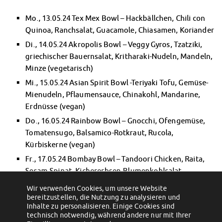
Klimabewusst essen
Mensa-FAQs
Mo., 13.05.24 Tex Mex Bowl – Hackbällchen, Chili con
Quinoa, Ranchsalat, Guacamole, Chiasamen, Koriander
CampusCatering
MensaFeedback
Di., 14.05.24 Akropolis Bowl – Veggy Gyros, Tzatziki,
AnsprechpartnerInnen
griechischer Bauernsalat, Kritharaki-Nudeln, Mandeln,
Wohnen
Minze (vegetarisch)
Wohnheime im Überblick
Mi., 15.05.24 Asian Spirit Bowl -Teriyaki Tofu, Gemüse-
Wohnheime in Magdeburg
Mienudeln, Pflaumensauce, Chinakohl, Mandarine,
Wohnheime in Wernigerode
Erdnüsse (vegan)
Wohnheimantrag & -service
Do., 16.05.24 Rainbow Bowl – Gnocchi, Ofengemüse,
MIT einander – FÜR einander
Tomatensugo, Balsamico-Rotkraut, Rucola,
Wohnheimtutoren
Kürbiskerne (vegan)
Schadensmeldung
Fr., 17.05.24 Bombay Bowl – Tandoori Chicken, Raita,
Wohnen-FAQ
Sesam-Spinat, Kichererbsen-Blumenkohlsalat,
Dokumente
Cashewkerne
Wir verwenden Cookies, um unsere Website
AnsprechpartnerInnen
bereitzustellen, die Nutzung zu analysieren und
←
Technische Probleme bei Mensa-
Stipendien-Talk für Studierende am 29.
Soziales & Beratung
Speiseplänen
Inhalte zu personalisieren. Einige Cookies sind
Mai
→
technisch notwendig, während andere nur mit Ihrer
Sozialberatung