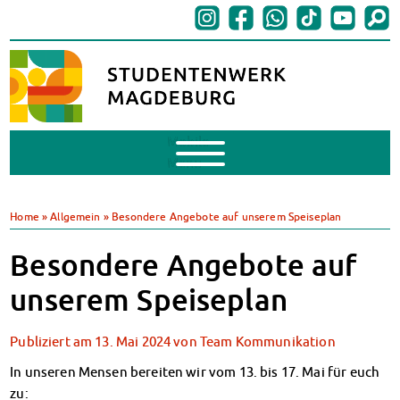
Mobile
Menu
BAföG
BAföG beantragen
Home
»
Allgemein
»
Besondere Angebote auf unserem Speiseplan
BAföG-FAQs
Dokumente
Besondere Angebote auf
BAföG-Sprechstunden
unserem Speiseplan
Kredite & Stipendien
AnsprechpartnerInnen
Publiziert am
13. Mai 2024
von
Team Kommunikation
Mensen & Cafeterien
Heute in unseren Mensen
In unseren Mensen bereiten wir vom 13. bis 17. Mai für euch
JoGo – Studibar + Eventspace
zu: