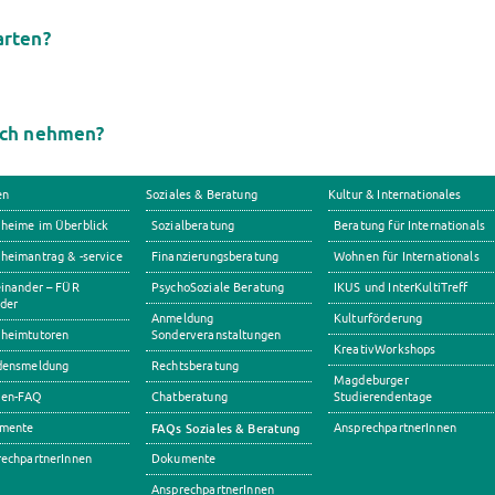
arten?
uch nehmen?
en
Soziales & Beratung
Kultur & Internationales
heime im Überblick
Sozialberatung
Beratung für Internationals
eimantrag & -service
Finanzierungsberatung
Wohnen für Internationals
inander – FÜR
PsychoSoziale Beratung
IKUS und InterKultiTreff
der
Anmeldung
Kulturförderung
heimtutoren
Sonderveranstaltungen
KreativWorkshops
densmeldung
Rechtsberatung
Magdeburger
en-FAQ
Chatberatung
Studierendentage
mente
FAQs Soziales & Beratung
AnsprechpartnerInnen
echpartnerInnen
Dokumente
AnsprechpartnerInnen