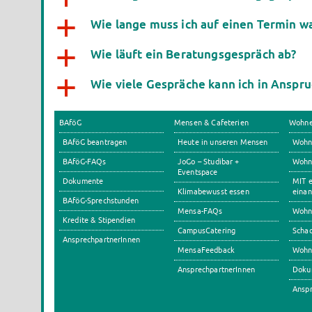
Wie lange muss ich auf einen Termin w
a
Wie läuft ein Beratungsgespräch ab?
a
Wie viele Gespräche kann ich in Anspr
a
BAföG
Mensen & Cafeterien
Wohn
BAföG beantragen
Heute in unseren Mensen
Wohn
BAföG-FAQs
JoGo – Studibar +
Wohnh
Eventspace
Dokumente
MIT e
Klimabewusst essen
einan
BAföG-Sprechstunden
Mensa-FAQs
Wohn
Kredite & Stipendien
CampusCatering
Scha
AnsprechpartnerInnen
MensaFeedback
Wohn
AnsprechpartnerInnen
Doku
Anspr