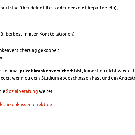
eburtstag über deine Eltern oder den/die Ehepartner*in),
. B. bei bestimmten Konstellationen).
ankenversicherung gekoppelt.
en.
ms einmal
privat krankenversichert
bist, kannst du nicht wieder 
wieder, wenn du dein Studium abgeschlossen hast und ein Angeste
die
Sozialberatung
weiter.
rankenkassen-direkt.de