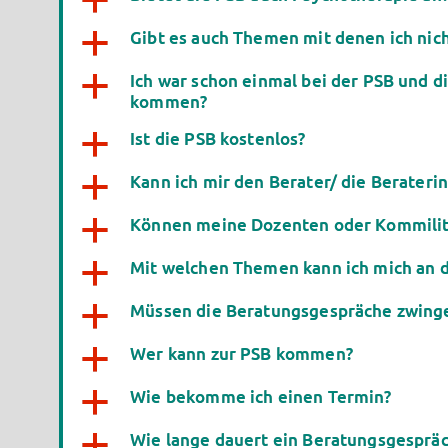
a
Gibt es auch Themen mit denen ich ni
a
Ich war schon einmal bei der PSB und 
a
kommen?
Ist die PSB kostenlos?
a
Kann ich mir den Berater/ die Berateri
a
Können meine Dozenten oder Kommilit
a
Mit welchen Themen kann ich mich an d
a
Müssen die Beratungsgespräche zwinge
a
Wer kann zur PSB kommen?
a
Wie bekomme ich einen Termin?
a
Wie lange dauert ein Beratungsgesprä
a