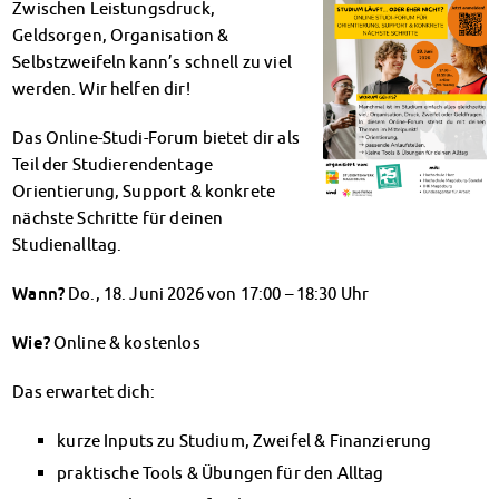
Zwischen Leistungsdruck,
Klimabewusst essen
Geldsorgen, Organisation &
Mensa-FAQs
Selbstzweifeln kann’s schnell zu viel
CampusCatering
werden. Wir helfen dir!
MensaFeedback
AnsprechpartnerInnen
Das Online-Studi-Forum bietet dir als
Wohnen
Teil der Studierendentage
Wohnheime im Überblick
Orientierung, Support & konkrete
Wohnheime in Magdeburg
nächste Schritte für deinen
Wohnheime in Wernigerode
Studienalltag.
Wohnheimantrag & -service
MIT einander – FÜR einander
Wann?
Do., 18. Juni 2026 von 17:00 – 18:30 Uhr
Wohnheimtutoren
Wie?
Online & kostenlos
Schadensmeldung
Wohnen-FAQ
Das erwartet dich:
Dokumente
AnsprechpartnerInnen
kurze Inputs zu Studium, Zweifel & Finanzierung
Soziales & Beratung
praktische Tools & Übungen für den Alltag
Sozialberatung