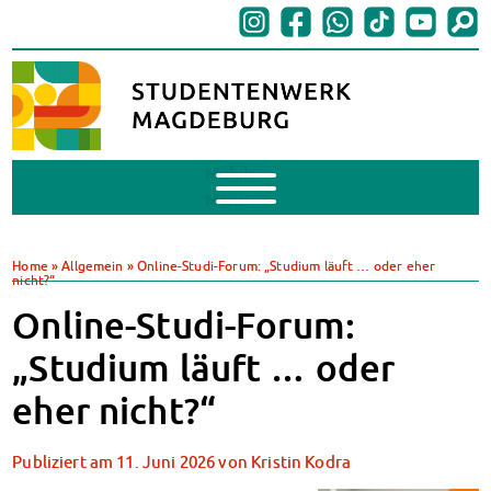
Mobile
Menu
BAföG
BAföG beantragen
Home
»
Allgemein
»
Online-Studi-Forum: „Studium läuft … oder eher
nicht?“
BAföG-FAQs
Dokumente
Online-Studi-Forum:
BAföG-Sprechstunden
„Studium läuft … oder
Kredite & Stipendien
AnsprechpartnerInnen
eher nicht?“
Mensen & Cafeterien
Heute in unseren Mensen
Publiziert am
11. Juni 2026
von
Kristin Kodra
JoGo – Studibar + Eventspace