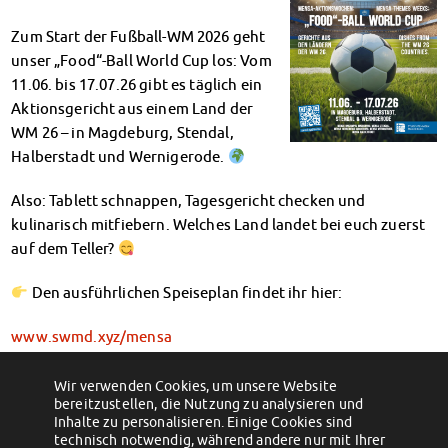
Klimabewusst essen
Zum Start der Fußball-WM 2026 geht
Mensa-FAQs
unser „Food“-Ball World Cup los: Vom
CampusCatering
11.06. bis 17.07.26 gibt es täglich ein
MensaFeedback
Aktionsgericht aus einem Land der
AnsprechpartnerInnen
WM 26 – in Magdeburg, Stendal,
Wohnen
Halberstadt und Wernigerode.
Wohnheime im Überblick
Wohnheime in Magdeburg
Also: Tablett schnappen, Tagesgericht checken und
Wohnheime in Wernigerode
kulinarisch mitfiebern. Welches Land landet bei euch zuerst
Wohnheimantrag & -service
auf dem Teller?
MIT einander – FÜR einander
Wohnheimtutoren
Den ausführlichen Speiseplan findet ihr hier:
Schadensmeldung
www.swmd.xyz/mensa
Wohnen-FAQ
Wir wünschen einen guten Appetit und ein großartiges Tor-
Dokumente
Spektakel!
AnsprechpartnerInnen
Wir verwenden Cookies, um unsere Website
bereitzustellen, die Nutzung zu analysieren und
←
Sommer, Sonne, Sonnenwende – im
Online-Studi-Forum: „Studium läuft …
Soziales & Beratung
JoGo!
Inhalte zu personalisieren. Einige Cookies sind
oder eher nicht?“
→
Sozialberatung
technisch notwendig, während andere nur mit Ihrer