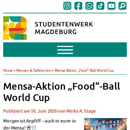
Mobile
Menu
BAföG
BAföG beantragen
Home
»
Mensen & Cafeterien
»
Mensa-Aktion „Food“-Ball World Cup
BAföG-FAQs
Dokumente
Mensa-Aktion „Food“-Ball
BAföG-Sprechstunden
World Cup
Kredite & Stipendien
AnsprechpartnerInnen
Publiziert am
10. Juni 2026
von
Mirko A. Stage
Mensen & Cafeterien
Heute in unseren Mensen
Morgen ist Anpfiff – auch in eurer in
JoGo – Studibar + Eventspace
der Mensa!