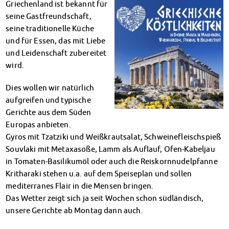
Griechenland ist bekannt für
Klimabewusst essen
seine Gastfreundschaft,
Mensa-FAQs
seine traditionelle Küche
CampusCatering
und für Essen, das mit Liebe
MensaFeedback
und Leidenschaft zubereitet
AnsprechpartnerInnen
wird.
Wohnen
Wohnheime im Überblick
Dies wollen wir natürlich
Wohnheime in Magdeburg
aufgreifen und typische
Wohnheime in Wernigerode
Gerichte aus dem Süden
Wohnheimantrag & -service
Europas anbieten.
MIT einander – FÜR einander
Gyros mit Tzatziki und Weißkrautsalat, Schweinefleischspieß
Wohnheimtutoren
Souvlaki mit Metaxasoße, Lamm als Auflauf, Ofen-Kabeljau
Schadensmeldung
in Tomaten-Basilikumöl oder auch die Reiskornnudelpfanne
Wohnen-FAQ
Kritharaki stehen u.a. auf dem Speiseplan und sollen
Dokumente
mediterranes Flair in die Mensen bringen.
AnsprechpartnerInnen
Das Wetter zeigt sich ja seit Wochen schon südländisch,
unsere Gerichte ab Montag dann auch.
Soziales & Beratung
Sozialberatung