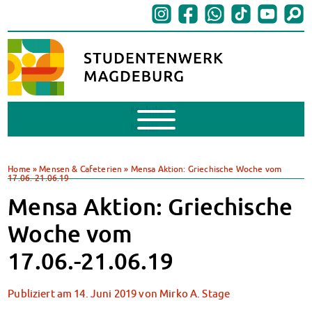
Mobile
Menu
BAföG
BAföG beantragen
Home
»
Mensen & Cafeterien
»
Mensa Aktion: Griechische Woche vom
17.06.-21.06.19
BAföG-FAQs
Dokumente
Mensa Aktion: Griechische
BAföG-Sprechstunden
Woche vom
Kredite & Stipendien
AnsprechpartnerInnen
17.06.-21.06.19
Mensen & Cafeterien
Heute in unseren Mensen
Publiziert am
14. Juni 2019
von
Mirko A. Stage
JoGo – Studibar + Eventspace