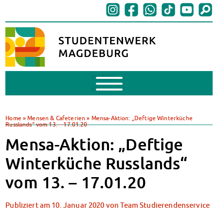
Mobile
Menu
BAföG
BAföG beantragen
Home
»
Mensen & Cafeterien
»
Mensa-Aktion: „Deftige Winterküche
Russlands“ vom 13. – 17.01.20
BAföG-FAQs
Dokumente
Mensa-Aktion: „Deftige
BAföG-Sprechstunden
Winterküche Russlands“
Kredite & Stipendien
AnsprechpartnerInnen
vom 13. – 17.01.20
Mensen & Cafeterien
Heute in unseren Mensen
Publiziert am
10. Januar 2020
von
Team Studierendenservice
JoGo – Studibar + Eventspace