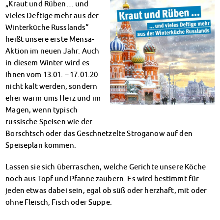
„Kraut und Rüben… und
Klimabewusst essen
vieles Deftige mehr aus der
Mensa-FAQs
Winterküche Russlands“
CampusCatering
heißt unsere erste Mensa-
MensaFeedback
Aktion im neuen Jahr. Auch
AnsprechpartnerInnen
in diesem Winter wird es
Wohnen
ihnen vom 13.01. – 17.01.20
Wohnheime im Überblick
nicht kalt werden, sondern
Wohnheime in Magdeburg
eher warm ums Herz und im
Wohnheime in Wernigerode
Magen, wenn typisch
Wohnheimantrag & -service
russische Speisen wie der
MIT einander – FÜR einander
Borschtsch oder das Geschnetzelte Stroganow auf den
Wohnheimtutoren
Speiseplan kommen.
Schadensmeldung
Wohnen-FAQ
Lassen sie sich überraschen, welche Gerichte unsere Köche
Dokumente
noch aus Topf und Pfanne zaubern. Es wird bestimmt für
AnsprechpartnerInnen
jeden etwas dabei sein, egal ob süß oder herzhaft, mit oder
ohne Fleisch, Fisch oder Suppe.
Soziales & Beratung
Sozialberatung