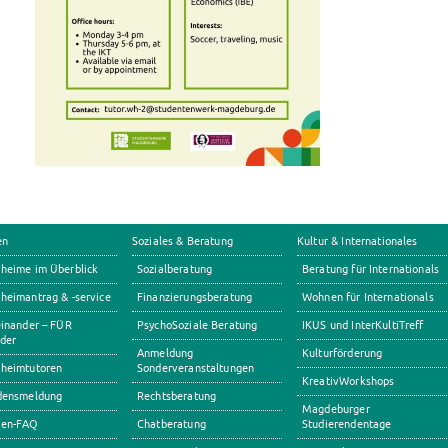
en
Soziales & Beratung
Kultur & Internationales
heime im Überblick
Sozialberatung
Beratung für Internationals
eimantrag & -service
Finanzierungsberatung
Wohnen für Internationals
inander – FÜR
PsychoSoziale Beratung
IKUS und InterKultiTreff
der
Anmeldung
Kulturförderung
heimtutoren
Sonderveranstaltungen
KreativWorkshops
densmeldung
Rechtsberatung
Magdeburger
en-FAQ
Chatberatung
Studierendentage