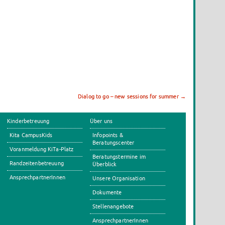
Dialog to go – new sessions for summer
→
Kinderbetreuung
Über uns
Kita CampusKids
Infopoints &
Beratungscenter
Voranmeldung KiTa-Platz
Beratungstermine im
Randzeitenbetreuung
Überblick
AnsprechpartnerInnen
Unsere Organisation
Dokumente
Stellenangebote
AnsprechpartnerInnen