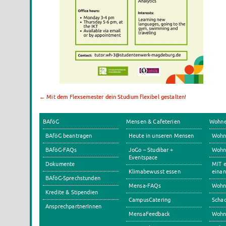
←
Mit dem Flexsemester dein Studium flexibel gestalten!
BAföG
Mensen & Cafeterien
Wohn
BAföG beantragen
Heute in unseren Mensen
Wohn
BAföG-FAQs
JoGo – Studibar +
Wohnh
Eventspace
Dokumente
MIT e
Klimabewusst essen
einan
BAföG-Sprechstunden
Mensa-FAQs
Wohn
Kredite & Stipendien
CampusCatering
Scha
AnsprechpartnerInnen
MensaFeedback
Wohn