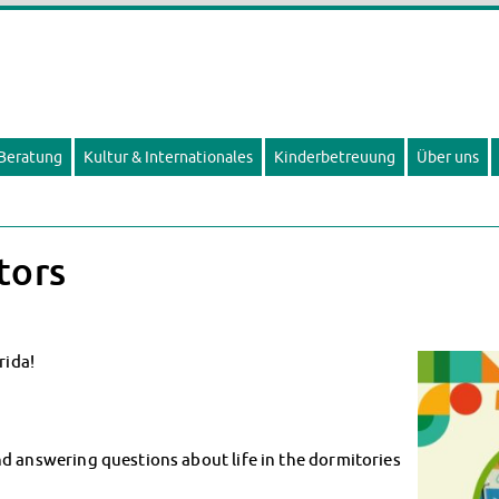
 Beratung
Kultur & Internationales
Kinderbetreuung
Über uns
tors
rida!
d answering questions about life in the dormitories