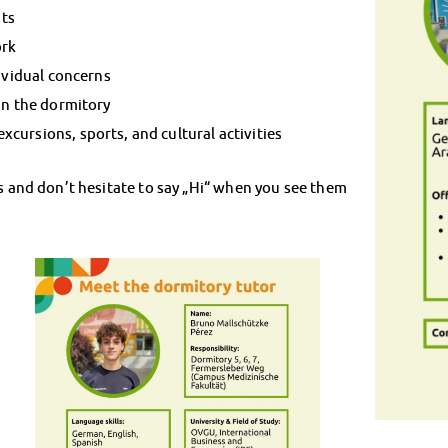
ts
ork
dividual concerns
in the dormitory
cursions, sports, and cultural activities
es and don’t hesitate to say „Hi“ when you see them