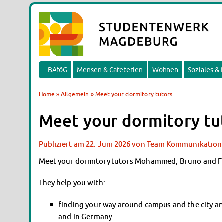
BAföG
Mensen & Cafeterien
Wohnen
Soziales &
Home
»
Allgemein
»
Meet your dormitory tutors
Meet your dormitory tu
Publiziert am
22. Juni 2026
von
Team Kommunikation
Meet your dormitory tutors Mohammed, Bruno and F
They help you with:
finding your way around campus and the city an
and in Germany