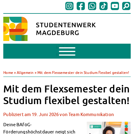
Mobile
Menu
BAföG
BAföG beantragen
Home
»
Allgemein
»
Mit dem Flexsemester dein Studium flexibel gestalten!
BAföG-FAQs
Dokumente
Mit dem Flexsemester dein
BAföG-Sprechstunden
Studium flexibel gestalten!
Kredite & Stipendien
AnsprechpartnerInnen
Publiziert am
19. Juni 2026
von
Team Kommunikation
Mensen & Cafeterien
Heute in unseren Mensen
Deine BAföG-
JoGo – Studibar + Eventspace
Förderungshöchstdauer neigt sich