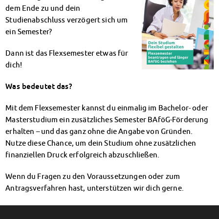
Klimabewusst essen
dem Ende zu und dein
Mensa-FAQs
Studienabschluss verzögert sich um
CampusCatering
ein Semester?
MensaFeedback
Dann ist das Flexsemester etwas für
AnsprechpartnerInnen
dich!
Wohnen
Wohnheime im Überblick
Was bedeutet das?
Wohnheime in Magdeburg
Wohnheime in Wernigerode
Mit dem Flexsemester kannst du einmalig im Bachelor- oder
Wohnheimantrag & -service
Masterstudium ein zusätzliches Semester BAföG-Förderung
MIT einander – FÜR einander
erhalten – und das ganz ohne die Angabe von Gründen.
Wohnheimtutoren
Nutze diese Chance, um dein Studium ohne zusätzlichen
Schadensmeldung
finanziellen Druck erfolgreich abzuschließen.
Wohnen-FAQ
Wenn du Fragen zu den Voraussetzungen oder zum
Dokumente
Antragsverfahren hast, unterstützen wir dich gerne.
AnsprechpartnerInnen
Soziales & Beratung
Lass dich einfach bei uns beraten! Eine Übersicht über unsere
Sozialberatung