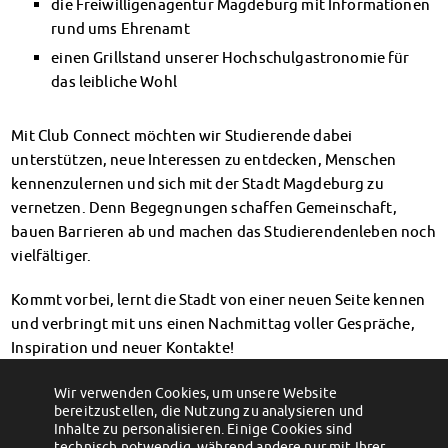
die Freiwilligenagentur Magdeburg mit Informationen
Finanzierungsberatung
rund ums Ehrenamt
Rückerstattung Semesterbeitrag
einen Grillstand unserer Hochschulgastronomie für
PsychoSoziale Beratung
das leibliche Wohl
Kursangebote
Anmeldung Sonderveranstaltungen
Mit Club Connect möchten wir Studierende dabei
Rechtsberatung
unterstützen, neue Interessen zu entdecken, Menschen
Chatberatung
kennenzulernen und sich mit der Stadt Magdeburg zu
FAQs Soziales & Beratung
vernetzen. Denn Begegnungen schaffen Gemeinschaft,
Dokumente
bauen Barrieren ab und machen das Studierendenleben noch
AnsprechpartnerInnen
vielfältiger.
Kultur & Internationales
Beratung für Internationals
Kommt vorbei, lernt die Stadt von einer neuen Seite kennen
Wohnen für Internationals
und verbringt mit uns einen Nachmittag voller Gespräche,
IKUS und InterKultiTreff
Inspiration und neuer Kontakte!
Kulturförderung
KreativWorkshops
Wir freuen uns auf euch!
Wir verwenden Cookies, um unsere Website
bereitzustellen, die Nutzung zu analysieren und
Magdeburger Studierendentage
←
Dein FSJ in unserer Kita CampusKids!
Mit dem Flexsemester dein Studium
Inhalte zu personalisieren. Einige Cookies sind
flexibel gestalten!
→
AnsprechpartnerInnen
technisch notwendig, während andere nur mit Ihrer