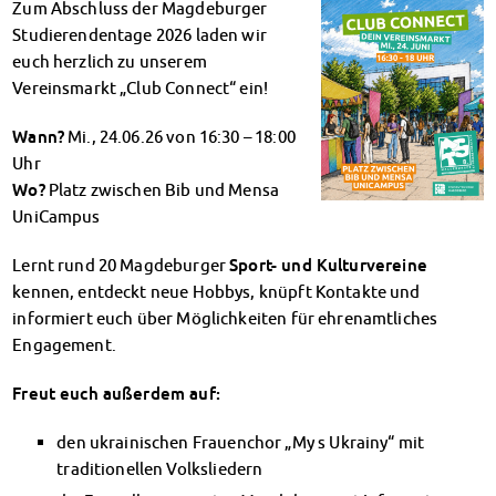
Zum Abschluss der Magdeburger
Klimabewusst essen
Studierendentage 2026 laden wir
Mensa-FAQs
euch herzlich zu unserem
CampusCatering
Vereinsmarkt „Club Connect“ ein!
MensaFeedback
AnsprechpartnerInnen
Wann?
Mi., 24.06.26 von 16:30 – 18:00
Wohnen
Uhr
Wohnheime im Überblick
Wo?
Platz zwischen Bib und Mensa
Wohnheime in Magdeburg
UniCampus
Wohnheime in Wernigerode
Wohnheimantrag & -service
Lernt rund 20 Magdeburger
Sport- und Kulturvereine
MIT einander – FÜR einander
kennen, entdeckt neue Hobbys, knüpft Kontakte und
Wohnheimtutoren
informiert euch über Möglichkeiten für ehrenamtliches
Engagement.
Schadensmeldung
Wohnen-FAQ
Freut euch außerdem auf:
Dokumente
AnsprechpartnerInnen
den ukrainischen Frauenchor „My s Ukrainy“ mit
Soziales & Beratung
traditionellen Volksliedern
Sozialberatung