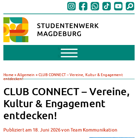
Mobile
Menu
BAföG
BAföG beantragen
Home
»
Allgemein
»
CLUB CONNECT – Vereine, Kultur & Engagement
entdecken!
BAföG-FAQs
Dokumente
CLUB CONNECT – Vereine,
BAföG-Sprechstunden
Kultur & Engagement
Kredite & Stipendien
AnsprechpartnerInnen
entdecken!
Mensen & Cafeterien
Heute in unseren Mensen
Publiziert am
18. Juni 2026
von
Team Kommunikation
JoGo – Studibar + Eventspace