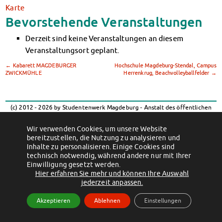
Klimabewusst essen
Karte
Mensa-FAQs
Bevorstehende Veranstaltungen
CampusCatering
Derzeit sind keine Veranstaltungen an diesem
MensaFeedback
Veranstaltungsort geplant.
AnsprechpartnerInnen
←
Kabarett MAGDEBURGER
Hochschule Magdeburg-Stendal, Campus
Wohnen
ZWICKMÜHLE
Herrenkrug, Beachvolleyballfelder
→
Wohnheime im Überblick
Wohnheime in Magdeburg
Wohnheime in Wernigerode
(c) 2012 - 2026 by Studentenwerk Magdeburg - Anstalt des öffentlichen
Wohnheimantrag & -service
Rechts
MIT einander – FÜR einander
Wir verwenden Cookies, um unsere Website
Facebook
Instagram
TikTok
Youtube
bereitzustellen, die Nutzung zu analysieren und
Wohnheimtutoren
Impressum
Datenschutzerklärung
Erklärung zur Barrierefreiheit
Inhalte zu personalisieren. Einige Cookies sind
Schadensmeldung
technisch notwendig, während andere nur mit Ihrer
Einwilligung gesetzt werden.
Wohnen-FAQ
Hier erfahren Sie mehr und können Ihre Auswahl
Dokumente
jederzeit anpassen.
AnsprechpartnerInnen
Akzeptieren
Ablehnen
Einstellungen
Soziales & Beratung
Sozialberatung