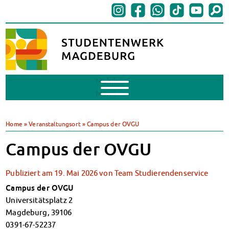
Mobile
Menu
BAföG
BAföG beantragen
Home
»
Veranstaltungsort
»
Campus der OVGU
BAföG-FAQs
Campus der OVGU
Dokumente
BAföG-Sprechstunden
Kredite & Stipendien
Publiziert am
19. Mai 2026
von
Team Studierendenservice
AnsprechpartnerInnen
Campus der OVGU
Mensen & Cafeterien
Universitätsplatz 2
Heute in unseren Mensen
Magdeburg
,
39106
JoGo – Studibar + Eventspace
0391-67-52237