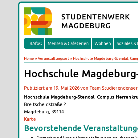
BAföG
Mensen & Cafeterien
Wohnen
Soziales &
Home
»
Veranstaltungsort
»
Hochschule Magdeburg-Stendal, Camp
Hochschule Magdeburg-
Publiziert am
19. Mai 2026
von
Team Studierendenser
Hochschule Magdeburg-Stendal, Campus Herrenkrug
Breitscheidstraße 2
Magdeburg
,
39114
Karte
Bevorstehende Veranstaltun