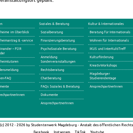
Veranstaltungsort geplant.
en
Soziales & Beratung
Kultur & Internationales
heime im Überblick
Sozialberatung
Beratung für Internationals
eimantrag & -service
Finanzierungsberatung
Wohnen für Internationals
inander – FÜR
PsychoSoziale Beratung
IKUS und InterKultiTreff
der
Anmeldung
Kulturförderung
heimtutoren
Sonderveranstaltungen
KreativWorkshops
densmeldung
Rechtsberatung
Magdeburger
en-FAQ
Chatberatung
Studierendentage
mente
FAQs Soziales & Beratung
AnsprechpartnerInnen
echpartnerInnen
Dokumente
AnsprechpartnerInnen
(c) 2012 - 2026 by Studentenwerk Magdeburg - Anstalt des öffentlichen Recht
Facebook
Instagram
TikTok
Youtube