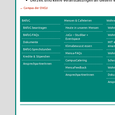
Derzeit sind keine Veranstaltungen an diesem 
←
Campus der OVGU
BAföG
Mensen & Cafeterien
Wohn
BAföG beantragen
Heute in unseren Mensen
Wohn
BAföG-FAQs
JoGo – Studibar +
Wohnh
Eventspace
Dokumente
MIT e
Klimabewusst essen
einan
BAföG-Sprechstunden
Mensa-FAQs
Wohn
Kredite & Stipendien
CampusCatering
Scha
AnsprechpartnerInnen
MensaFeedback
Wohn
AnsprechpartnerInnen
Doku
Anspr