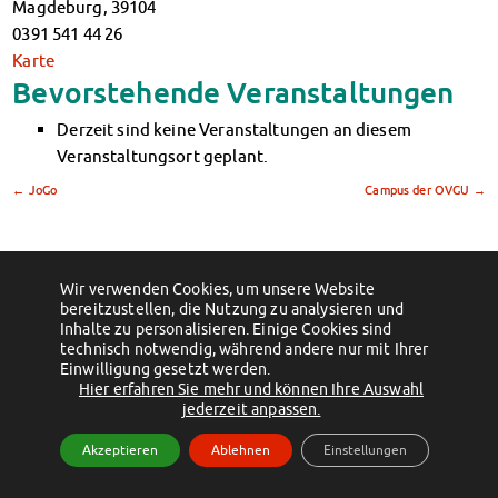
Magdeburg
,
39104
Klimabewusst essen
0391 541 44 26
Mensa-FAQs
Karte
CampusCatering
Bevorstehende Veranstaltungen
MensaFeedback
AnsprechpartnerInnen
Derzeit sind keine Veranstaltungen an diesem
Wohnen
Veranstaltungsort geplant.
Wohnheime im Überblick
←
JoGo
Campus der OVGU
→
Wohnheime in Magdeburg
Wohnheime in Wernigerode
Wohnheimantrag & -service
(c) 2012 - 2026 by Studentenwerk Magdeburg - Anstalt des öffentlichen
MIT einander – FÜR einander
Wir verwenden Cookies, um unsere Website
Rechts
bereitzustellen, die Nutzung zu analysieren und
Wohnheimtutoren
Facebook
Instagram
TikTok
Youtube
Inhalte zu personalisieren. Einige Cookies sind
Schadensmeldung
Impressum
Datenschutzerklärung
Erklärung zur Barrierefreiheit
technisch notwendig, während andere nur mit Ihrer
Einwilligung gesetzt werden.
Wohnen-FAQ
Hier erfahren Sie mehr und können Ihre Auswahl
Dokumente
jederzeit anpassen.
AnsprechpartnerInnen
Akzeptieren
Ablehnen
Einstellungen
Soziales & Beratung
Sozialberatung