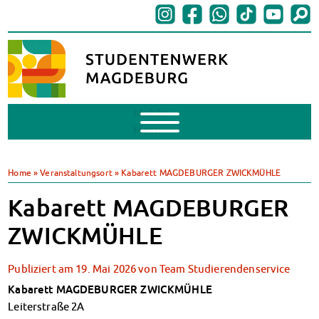
Mobile
Menu
BAföG
BAföG beantragen
Home
»
Veranstaltungsort
»
Kabarett MAGDEBURGER ZWICKMÜHLE
BAföG-FAQs
Kabarett MAGDEBURGER
Dokumente
BAföG-Sprechstunden
ZWICKMÜHLE
Kredite & Stipendien
AnsprechpartnerInnen
Publiziert am
19. Mai 2026
von
Team Studierendenservice
Mensen & Cafeterien
Kabarett MAGDEBURGER ZWICKMÜHLE
Heute in unseren Mensen
Leiterstraße 2A
JoGo – Studibar + Eventspace