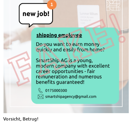
Klimabewusst essen
Mensa-FAQs
CampusCatering
MensaFeedback
AnsprechpartnerInnen
Wohnen
Wohnheime im Überblick
Wohnheime in Magdeburg
Wohnheime in Wernigerode
Wohnheimantrag & -service
MIT einander – FÜR einander
Wohnheimtutoren
Schadensmeldung
Wohnen-FAQ
Dokumente
AnsprechpartnerInnen
Vorsicht, Betrug!
Soziales & Beratung
Sozialberatung