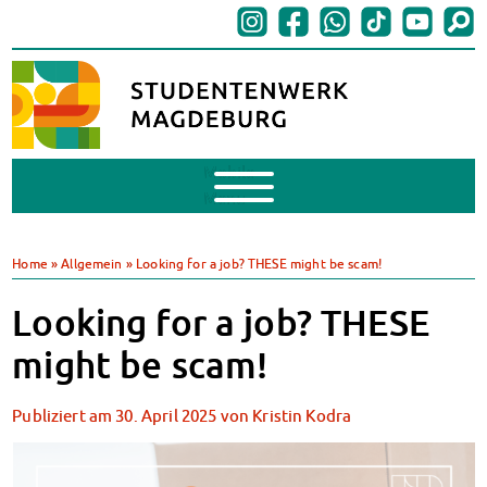
Mobile
Menu
BAföG
BAföG beantragen
Home
»
Allgemein
»
Looking for a job? THESE might be scam!
BAföG-FAQs
Dokumente
Looking for a job? THESE
BAföG-Sprechstunden
might be scam!
Kredite & Stipendien
AnsprechpartnerInnen
Publiziert am
30. April 2025
von
Kristin Kodra
Mensen & Cafeterien
Heute in unseren Mensen
JoGo – Studibar + Eventspace