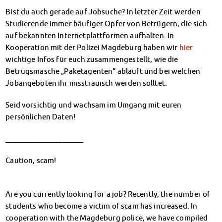
Finanzierungsberatung
Bist du auch gerade auf Jobsuche? In letzter Zeit werden
Rückerstattung Semesterbeitrag
Studierende immer häufiger Opfer von Betrügern, die sich
PsychoSoziale Beratung
auf bekannten Internetplattformen aufhalten. In
Kursangebote
Kooperation mit der Polizei Magdeburg haben wir
hier
Anmeldung Sonderveranstaltungen
wichtige Infos für euch zusammengestellt, wie die
Rechtsberatung
Betrugsmasche „Paketagenten“ abläuft und bei welchen
Chatberatung
Jobangeboten ihr misstrauisch werden solltet.
FAQs Soziales & Beratung
Seid vorsichtig und wachsam im Umgang mit euren
Dokumente
persönlichen Daten!
AnsprechpartnerInnen
Kultur & Internationales
______________________
Beratung für Internationals
Wohnen für Internationals
Caution, scam!
IKUS und InterKultiTreff
Kulturförderung
KreativWorkshops
Are you currently looking for a job? Recently, the number of
Magdeburger Studierendentage
students who become a victim of scam has increased. In
AnsprechpartnerInnen
cooperation with the Magdeburg police, we have compiled