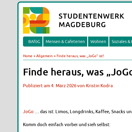
BAföG
Mensen & Cafeterien
Wohnen
Soziales &
Home
»
Allgemein
»
Finde heraus, was „JoGo“ ist!
Finde heraus, was „JoGo
Publiziert am
4. März 2026
von
Kristin Kodra
JoGo
… das ist: Limos, Longdrinks, Kaffee, Snacks un
Komm doch einfach vorbei und sieh selbst: