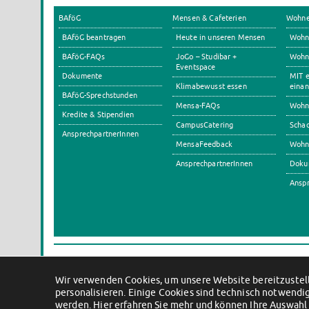
BAföG
Mensen & Cafeterien
Wohn
BAföG beantragen
Heute in unseren Mensen
Wohn
BAföG-FAQs
JoGo – Studibar +
Wohnh
Eventspace
Dokumente
MIT e
Klimabewusst essen
einan
BAföG-Sprechstunden
Mensa-FAQs
Wohn
Kredite & Stipendien
CampusCatering
Scha
AnsprechpartnerInnen
MensaFeedback
Wohn
AnsprechpartnerInnen
Doku
Anspr
Wir verwenden Cookies, um unsere Website bereitzustell
personalisieren. Einige Cookies sind technisch notwendig
werden.
Hier erfahren Sie mehr und können Ihre Auswahl 