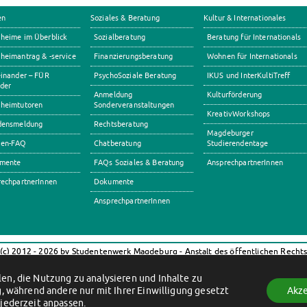
en
Soziales & Beratung
Kultur & Internationales
heime im Überblick
Sozialberatung
Beratung für Internationals
eimantrag & -service
Finanzierungsberatung
Wohnen für Internationals
inander – FÜR
PsychoSoziale Beratung
IKUS und InterKultiTreff
der
Anmeldung
Kulturförderung
heimtutoren
Sonderveranstaltungen
KreativWorkshops
densmeldung
Rechtsberatung
Magdeburger
en-FAQ
Chatberatung
Studierendentage
mente
FAQs Soziales & Beratung
AnsprechpartnerInnen
echpartnerInnen
Dokumente
AnsprechpartnerInnen
(c) 2012 - 2026 by Studentenwerk Magdeburg - Anstalt des öffentlichen Recht
Facebook
Instagram
TikTok
Youtube
en, die Nutzung zu analysieren und Inhalte zu
Impressum
Datenschutzerklärung
Erklärung zur Barrierefreiheit
, während andere nur mit Ihrer Einwilligung gesetzt
Akze
jederzeit anpassen.