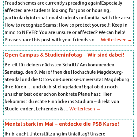
Fraud schemes are currently spreading again!Especially
Kinderbetreuung
Randzeitenbetreuung
affected are students looking for jobs or housing,
Kita CampusKids
Anmeldung
particularly international students unfamiliar with the area.
Nutzungsbedingungen
Voranmeldung KiTa-Platz
How to recognize Scams: How to protect yourself: Keep in
AnsprechpartnerInnen
Randzeitenbetreuung
mind to NEVER: You are unsure or affected? We can help!
Über uns
Anmeldung
Infopoints & Beratungscenter
Please share this post with your friends so …
Weiterlesen
→
Nutzungsbedingungen
Beratungstermine im Überblick
AnsprechpartnerInnen
Unsere Organisation
Open Campus & Studieninfotag – Wir sind dabei!
Über uns
Verwaltungsrat
Bereit für deinen nächsten Schritt? Am kommenden
Infopoints & Beratungscenter
Personalrat
Samstag, den 9. Mai öffnen die Hochschule Magdeburg-
Lageplan
Beratungstermine im Überblick
Stendal und die Otto-von-Guericke-Universität Magdeburg
Dokumente
Unsere Organisation
Stellenangebote
ihre Türen … und du bist eingeladen! Egal ob du noch
Verwaltungsrat
AnsprechpartnerInnen
unsicher bist oder schon konkrete Pläne hast: Hier
Personalrat
Impressum
bekommst du echte Einblicke ins Studium – direkt von
Lageplan
Datenschutzerklärung
Studierenden, Lehrenden & …
Weiterlesen
→
Dokumente
Erklärung zur Barrierefreiheit
Stellenangebote
Mental stark im Mai – entdecke die PSB Kurse!
AnsprechpartnerInnen
Ihr braucht Unterstützung im Unialltag? Unsere
Impressum