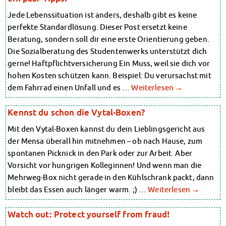
Finanzierungsberatung
Finanzierungsberatung
Rückerstattung Semesterbeitrag
Jede Lebenssituation ist anders, deshalb gibt es keine
Rückerstattung Semesterbeitrag
PsychoSoziale Beratung
perfekte Standardlösung. Dieser Post ersetzt keine
PsychoSoziale Beratung
Kursangebote
Beratung, sondern soll dir eine erste Orientierung geben.
Kursangebote
Anmeldung Sonderveranstaltungen
Die Sozialberatung des Studentenwerks unterstützt dich
Anmeldung Sonderveranstaltungen
Rechtsberatung
gerne! Haftpflichtversicherung Ein Muss, weil sie dich vor
Chatberatung
Rechtsberatung
hohen Kosten schützen kann. Beispiel: Du verursachst mit
FAQs Soziales & Beratung
Chatberatung
dem Fahrrad einen Unfall und es …
Weiterlesen
→
Dokumente
FAQs Soziales & Beratung
AnsprechpartnerInnen
Dokumente
Kennst du schon die Vytal-Boxen?
Kultur & Internationales
AnsprechpartnerInnen
Beratung für Internationals
Mit den Vytal-Boxen kannst du dein Lieblingsgericht aus
Kultur & Internationales
Wohnen für Internationals
der Mensa überall hin mitnehmen – ob nach Hause, zum
Beratung für Internationals
IKUS und InterKultiTreff
spontanen Picknick in den Park oder zur Arbeit. Aber
Wohnen für Internationals
Kulturförderung
Vorsicht vor hungrigen Kolleginnen! Und wenn man die
KreativWorkshops
IKUS und InterKultiTreff
Mehrweg-Box nicht gerade in den Kühlschrank packt, dann
Magdeburger Studierendentage
Kulturförderung
bleibt das Essen auch länger warm. ;) …
Weiterlesen
→
AnsprechpartnerInnen
KreativWorkshops
Kinderbetreuung
Magdeburger Studierendentage
Kita CampusKids
Watch out: Protect yourself from fraud!
AnsprechpartnerInnen
Voranmeldung KiTa-Platz