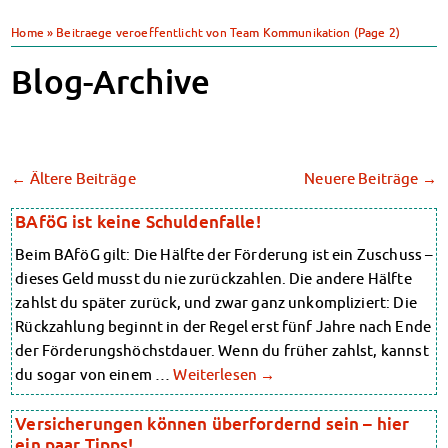
Klimabewusst essen
Heute in unseren Mensen
Home
»
Beitraege veroeffentlicht von Team Kommunikation
(Page 2)
JoGo – Studibar + Eventspace
Mensa-FAQs
Klimabewusst essen
CampusCatering
Blog-Archive
Mensa-FAQs
MensaFeedback
CampusCatering
AnsprechpartnerInnen
MensaFeedback
Wohnen
AnsprechpartnerInnen
Wohnheime im Überblick
Wohnen
←
Ältere Beiträge
Neuere Beiträge
→
Wohnheime in Magdeburg
Wohnheime im Überblick
Wohnheime in Wernigerode
Wohnheime in Magdeburg
BAföG ist keine Schuldenfalle!
Wohnheime in Wernigerode
Wohnheimantrag & -service
Beim BAföG gilt: Die Hälfte der Förderung ist ein Zuschuss –
Wohnheimantrag & -service
MIT einander – FÜR einander
MIT einander – FÜR einander
dieses Geld musst du nie zurückzahlen. Die andere Hälfte
Wohnheimtutoren
Wohnheimtutoren
zahlst du später zurück, und zwar ganz unkompliziert: Die
Schadensmeldung
Schadensmeldung
Rückzahlung beginnt in der Regel erst fünf Jahre nach Ende
Wohnen-FAQ
Wohnen-FAQ
der Förderungshöchstdauer. Wenn du früher zahlst, kannst
Dokumente
Dokumente
du sogar von einem …
Weiterlesen
→
AnsprechpartnerInnen
AnsprechpartnerInnen
Soziales & Beratung
Soziales & Beratung
Versicherungen können überfordernd sein – hier
Sozialberatung
Sozialberatung
ein paar Tipps!