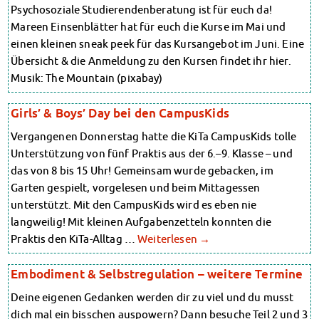
Psychosoziale Studierendenberatung ist für euch da!
Datenschutzerklärung
Mareen Einsenblätter hat für euch die Kurse im Mai und
Erklärung zur Barrierefreiheit
einen kleinen sneak peek für das Kursangebot im Juni. Eine
Übersicht & die Anmeldung zu den Kursen findet ihr hier.
Musik: The Mountain (pixabay)
Girls’ & Boys’ Day bei den CampusKids
Vergangenen Donnerstag hatte die KiTa CampusKids tolle
Unterstützung von fünf Praktis aus der 6.–9. Klasse – und
das von 8 bis 15 Uhr! Gemeinsam wurde gebacken, im
Garten gespielt, vorgelesen und beim Mittagessen
unterstützt. Mit den CampusKids wird es eben nie
langweilig! Mit kleinen Aufgabenzetteln konnten die
Praktis den KiTa-Alltag …
Weiterlesen
→
Embodiment & Selbstregulation – weitere Termine
Deine eigenen Gedanken werden dir zu viel und du musst
dich mal ein bisschen auspowern? Dann besuche Teil 2 und 3