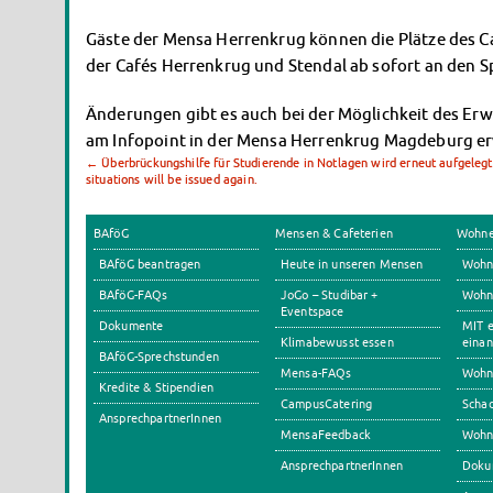
Gäste der Mensa Herrenkrug können die Plätze des Ca
der Cafés Herrenkrug und Stendal ab sofort an den 
Änderungen gibt es auch bei der Möglichkeit des Erwe
am Infopoint in der Mensa Herrenkrug Magdeburg e
←
Überbrückungshilfe für Studierende in Notlagen wird erneut aufgelegt.
situations will be issued again.
BAföG
Mensen & Cafeterien
Wohn
BAföG beantragen
Heute in unseren Mensen
Wohn
BAföG-FAQs
JoGo – Studibar +
Wohnh
Eventspace
Dokumente
MIT e
Klimabewusst essen
einan
BAföG-Sprechstunden
Mensa-FAQs
Wohn
Kredite & Stipendien
CampusCatering
Scha
AnsprechpartnerInnen
MensaFeedback
Wohn
AnsprechpartnerInnen
Doku