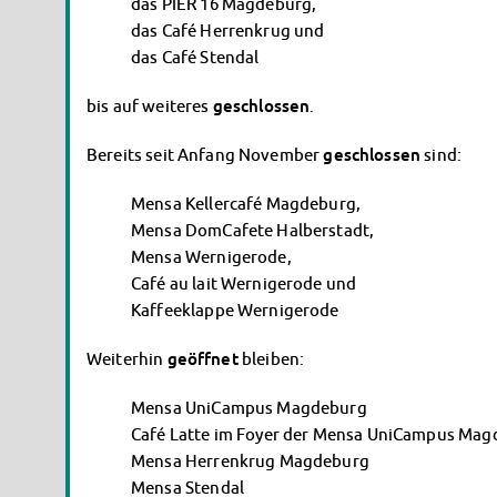
das PIER 16 Magdeburg,
das Café Herrenkrug und
das Café Stendal
bis auf weiteres
geschlossen
.
Bereits seit Anfang November
geschlossen
sind:
Mensa Kellercafé Magdeburg,
Mensa DomCafete Halberstadt,
Mensa Wernigerode,
Café au lait Wernigerode und
Kaffeeklappe Wernigerode
Weiterhin
geöffnet
bleiben:
Mensa UniCampus Magdeburg
Café Latte im Foyer der Mensa UniCampus Ma
Mensa Herrenkrug Magdeburg
Mensa Stendal