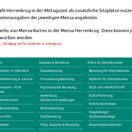
fé Herrenkrug in der Mittagszeit als zusätzliche Sitzplätze nut
Speiseausgaben der jeweiligen Mensa angeboten.
rbs von Mensa-Karten in der Mensa Herrenkrug. Diese können jetz
rworben werden.
 / Bridging aid for students in emergency
en
Soziales & Beratung
Kultur & Internationales
heime im Überblick
Sozialberatung
Beratung für Internationals
eimantrag & -service
Finanzierungsberatung
Wohnen für Internationals
inander – FÜR
PsychoSoziale Beratung
IKUS und InterKultiTreff
der
Anmeldung
Kulturförderung
heimtutoren
Sonderveranstaltungen
KreativWorkshops
densmeldung
Rechtsberatung
Magdeburger
en-FAQ
Chatberatung
Studierendentage
mente
FAQs Soziales & Beratung
AnsprechpartnerInnen