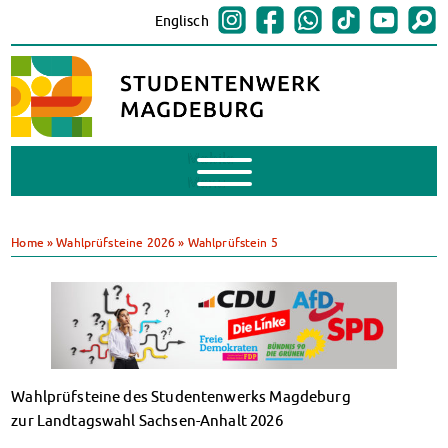
Englisch
Mobile
Menu
BAföG
BAföG beantragen
Home
»
Wahlprüfsteine 2026
»
Wahlprüfstein 5
BAföG-FAQs
Dokumente
BAföG-Sprechstunden
Kredite & Stipendien
AnsprechpartnerInnen
Mensen & Cafeterien
Wahlprüfsteine des Studentenwerks Magdeburg
Heute in unseren Mensen
zur Landtagswahl Sachsen-Anhalt 2026
JoGo – Studibar + Eventspace