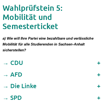
Klimabewusst essen
Wahlprüfstein 5:
Mensa-FAQs
Mobilität und
CampusCatering
MensaFeedback
Semesterticket
AnsprechpartnerInnen
Wohnen
Wohnheime im Überblick
a) Wie will Ihre Partei eine bezahlbare und verlässliche
Wohnheime in Magdeburg
Mobilität für alle Studierenden in Sachsen-Anhalt
Wohnheime in Wernigerode
sicherstellen?
Wohnheimantrag & -service
→ CDU
+
MIT einander – FÜR einander
Wohnheimtutoren
→ AFD
+
Schadensmeldung
Wohnen-FAQ
→ Die Linke
+
Dokumente
AnsprechpartnerInnen
→ SPD
+
Soziales & Beratung
Sozialberatung