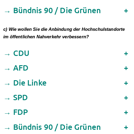
Kinderbetreuung
→ Bündnis 90 / Die Grünen
+
Kita CampusKids
Voranmeldung KiTa-Platz
Randzeitenbetreuung
c) Wie wollen Sie die Anbindung der Hochschulstandorte
Anmeldung
im öffentlichen Nahverkehr verbessern?
Nutzungsbedingungen
AnsprechpartnerInnen
→ CDU
+
Über uns
Infopoints & Beratungscenter
→ AFD
+
Beratungstermine im Überblick
Unsere Organisation
→ Die Linke
+
Verwaltungsrat
Personalrat
→ SPD
+
Lageplan
Dokumente
→ FDP
+
Stellenangebote
AnsprechpartnerInnen
→ Bündnis 90 / Die Grünen
+
Impressum