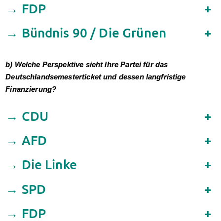
→ FDP
+
Finanzierungsberatung
Rückerstattung Semesterbeitrag
→ Bündnis 90 / Die Grünen
+
PsychoSoziale Beratung
Kursangebote
Anmeldung Sonderveranstaltungen
b) Welche Perspektive sieht Ihre Partei für das
Rechtsberatung
Deutschlandsemesterticket und dessen langfristige
Chatberatung
Finanzierung?
FAQs Soziales & Beratung
Dokumente
→ CDU
+
AnsprechpartnerInnen
Kultur & Internationales
→ AFD
+
Beratung für Internationals
Wohnen für Internationals
→ Die Linke
+
IKUS und InterKultiTreff
Kulturförderung
→ SPD
+
KreativWorkshops
Magdeburger Studierendentage
→ FDP
+
AnsprechpartnerInnen