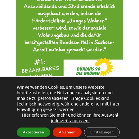
Wir verwenden Cookies, um unsere Website
bereitzustellen, die Nutzung zu analysieren und
←
World Cup Game Night
Öffnungszeiten unserer Mensen und
Inhalte zu personalisieren. Einige Cookies sind
Cafeterien in der vorlesungsfreien Zeit
→
technisch notwendig, während andere nur mit Ihrer
Einwilligung gesetzt werden.
Hier erfahren Sie mehr und können Ihre Auswahl
(c) 2012 - 2026 by Studentenwerk Magdeburg - Anstalt des öffentlichen
jederzeit anpassen.
Rechts
Akzeptieren
Ablehnen
Einstellungen
Facebook
Instagram
TikTok
Youtube