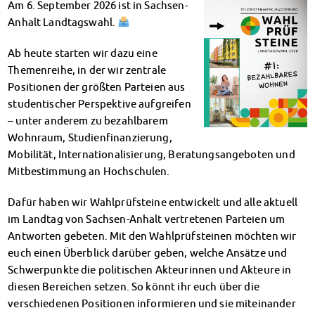
Am 6. September 2026 ist in Sachsen-
Klimabewusst essen
Anhalt Landtagswahl.
Mensa-FAQs
CampusCatering
Ab heute starten wir dazu eine
MensaFeedback
Themenreihe, in der wir zentrale
AnsprechpartnerInnen
Positionen der größten Parteien aus
Wohnen
studentischer Perspektive aufgreifen
Wohnheime im Überblick
– unter anderem zu bezahlbarem
Wohnheime in Magdeburg
Wohnraum, Studienfinanzierung,
Wohnheime in Wernigerode
Mobilität, Internationalisierung, Beratungsangeboten und
Wohnheimantrag & -service
Mitbestimmung an Hochschulen.
MIT einander – FÜR einander
Wohnheimtutoren
Dafür haben wir Wahlprüfsteine entwickelt und alle aktuell
im Landtag von Sachsen-Anhalt vertretenen Parteien um
Schadensmeldung
Antworten gebeten. Mit den Wahlprüfsteinen möchten wir
Wohnen-FAQ
euch einen Überblick darüber geben, welche Ansätze und
Dokumente
Schwerpunkte die politischen Akteurinnen und Akteure in
AnsprechpartnerInnen
diesen Bereichen setzen. So könnt ihr euch über die
Soziales & Beratung
verschiedenen Positionen informieren und sie miteinander
Sozialberatung