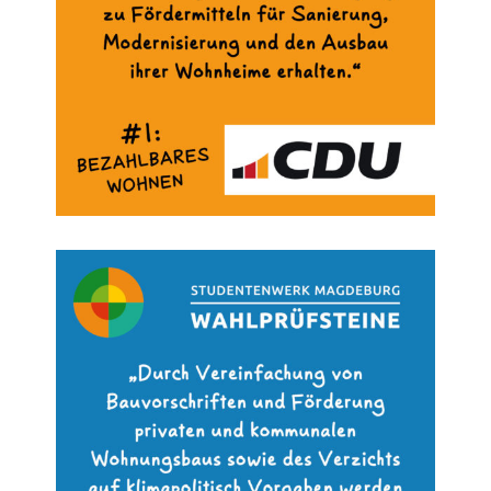
Kinderbetreuung
Kita CampusKids
Voranmeldung KiTa-Platz
Randzeitenbetreuung
Anmeldung
Nutzungsbedingungen
AnsprechpartnerInnen
Über uns
Infopoints & Beratungscenter
Beratungstermine im Überblick
Unsere Organisation
Verwaltungsrat
Personalrat
Lageplan
Dokumente
Stellenangebote
AnsprechpartnerInnen
Impressum