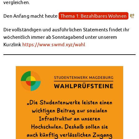
vergleichen.
Finanzierungsberatung
Rückerstattung Semesterbeitrag
Den Anfang macht heute
Thema 1: Bezahlbares Wohnen
PsychoSoziale Beratung
Kursangebote
Die vollständigen und ausführlichen Statements findet ihr
Anmeldung Sonderveranstaltungen
wöchentlich immer ab Sonntagabend unter unserem
Rechtsberatung
Kurzlink
https://www.swmd.xyz/wahl
Chatberatung
FAQs Soziales & Beratung
Dokumente
AnsprechpartnerInnen
Kultur & Internationales
Beratung für Internationals
Wohnen für Internationals
IKUS und InterKultiTreff
Kulturförderung
KreativWorkshops
Magdeburger Studierendentage
AnsprechpartnerInnen