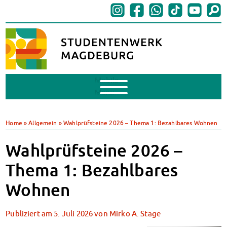
Mobile
Menu
BAföG
BAföG beantragen
Home
»
Allgemein
»
Wahlprüfsteine 2026 – Thema 1: Bezahlbares Wohnen
BAföG-FAQs
Dokumente
Wahlprüfsteine 2026 –
BAföG-Sprechstunden
Thema 1: Bezahlbares
Kredite & Stipendien
AnsprechpartnerInnen
Wohnen
Mensen & Cafeterien
Heute in unseren Mensen
Publiziert am
5. Juli 2026
von
Mirko A. Stage
JoGo – Studibar + Eventspace