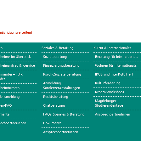
ächtigung erteilen?
en
Soziales & Beratung
Kultur & Internationales
heime im Überblick
Sozialberatung
Beratung für Internationals
eimantrag & -service
Finanzierungsberatung
Wohnen für Internationals
inander – FÜR
PsychoSoziale Beratung
IKUS und InterKultiTreff
der
Anmeldung
Kulturförderung
heimtutoren
Sonderveranstaltungen
KreativWorkshops
densmeldung
Rechtsberatung
Magdeburger
en-FAQ
Chatberatung
Studierendentage
mente
FAQs Soziales & Beratung
AnsprechpartnerInnen
echpartnerInnen
Dokumente
AnsprechpartnerInnen