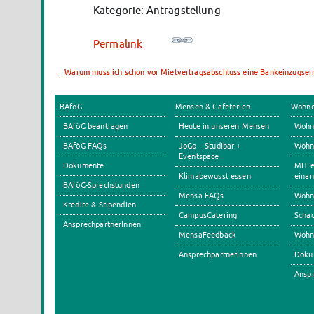
Kategorie: Antragstellung
Permalink
←
Warum muss ich schon vor Mietvertragsabschluss eine Bankeinzugserm
BAföG
Mensen & Cafeterien
Wohn
BAföG beantragen
Heute in unseren Mensen
Wohn
BAföG-FAQs
JoGo – Studibar +
Wohnh
Eventspace
Dokumente
MIT e
Klimabewusst essen
einan
BAföG-Sprechstunden
Mensa-FAQs
Wohn
Kredite & Stipendien
CampusCatering
Scha
AnsprechpartnerInnen
MensaFeedback
Wohn
AnsprechpartnerInnen
Doku
Anspr