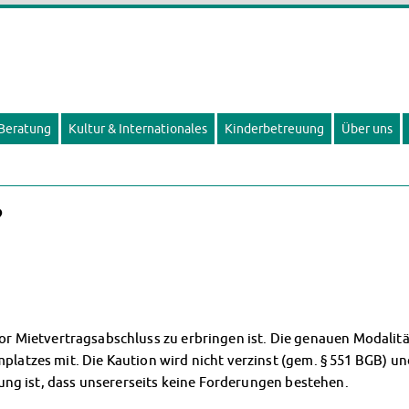
 Beratung
Kultur & Internationales
Kinderbetreuung
Über uns
?
e vor Mietvertragsabschluss zu erbringen ist. Die genauen Modali
atzes mit. Die Kaution wird nicht verzinst (gem. § 551 BGB) u
ung ist, dass unsererseits keine Forderungen bestehen.