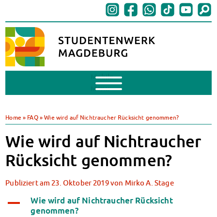
Mobile
Menu
BAföG
BAföG beantragen
Home
»
FAQ
»
Wie wird auf Nichtraucher Rücksicht genommen?
BAföG-FAQs
Wie wird auf Nichtraucher
Dokumente
BAföG-Sprechstunden
Rücksicht genommen?
Kredite & Stipendien
AnsprechpartnerInnen
Publiziert am
23. Oktober 2019
von
Mirko A. Stage
Mensen & Cafeterien
Heute in unseren Mensen
Wie wird auf Nichtraucher Rücksicht
A
genommen?
JoGo – Studibar + Eventspace