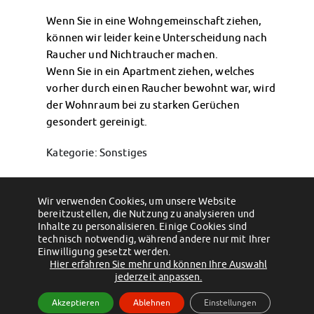
Klimabewusst essen
Wenn Sie in eine Wohngemeinschaft ziehen,
Mensa-FAQs
können wir leider keine Unterscheidung nach
CampusCatering
Raucher und Nichtraucher machen.
MensaFeedback
Wenn Sie in ein Apartment ziehen, welches
AnsprechpartnerInnen
vorher durch einen Raucher bewohnt war, wird
Wohnen
der Wohnraum bei zu starken Gerüchen
Wohnheime im Überblick
gesondert gereinigt.
Wohnheime in Magdeburg
Wohnheime in Wernigerode
Kategorie: Sonstiges
Wohnheimantrag & -service
MIT einander – FÜR einander
Permalink
Wohnheimtutoren
Wir verwenden Cookies, um unsere Website
bereitzustellen, die Nutzung zu analysieren und
←
Darf ich Haustiere in meiner Wohnung
Wer reinigt die Räumlichkeiten?
→
Schadensmeldung
halten?
Inhalte zu personalisieren. Einige Cookies sind
Wohnen-FAQ
technisch notwendig, während andere nur mit Ihrer
Einwilligung gesetzt werden.
Dokumente
Hier erfahren Sie mehr und können Ihre Auswahl
AnsprechpartnerInnen
(c) 2012 - 2026 by Studentenwerk Magdeburg - Anstalt des öffentlichen
jederzeit anpassen.
Soziales & Beratung
Rechts
Akzeptieren
Ablehnen
Einstellungen
Sozialberatung
Facebook
Instagram
TikTok
Youtube